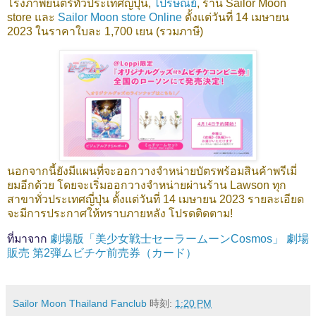
โรงภาพยนตร์ทั่วประเทศญี่ปุ่น,
ไปรษณีย์
, ร้าน Sailor Moon
store และ
Sailor Moon store Online
ตั้งแต่วันที่ 14 เมษายน
2023 ในราคาใบละ 1,700 เยน (รวมภาษี)
นอกจากนี้ยังมีแผนที่จะออกวางจำหน่ายบัตรพร้อมสินค้าพรีเมี่
ยมอีกด้วย โดยจะเริ่มออกวางจำหน่ายผ่านร้าน Lawson ทุก
สาขาทั่วประเทศญี่ปุ่น ตั้งแต่วันที่ 14 เมษายน 2023 รายละเอียด
จะมีการประกาศให้ทราบภายหลัง โปรดติดตาม!
ที่มาจาก
劇場版「美少女戦士セーラームーンCosmos」 劇場
販売 第2弾ムビチケ前売券（カード）
Sailor Moon Thailand Fanclub
時刻:
1:20 PM