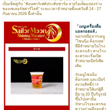
เป็นเซ็ตคู่กับ "ช้อนพาร์เฟต์ประดับชาร์ม ลายไอเท็มแปลงร่าง
ของเซเลอร์สตาร์ไลท์" ระยะเวลาจำหน่ายตั้งแต่วันที่ 14 - 27
กันยายน 2026 นี้เท่านั้น
「เมนูเครื่องดื่ม
แอลกอฮอล์」
นอกเหนือจากเมนู
"ไชนนิ่ง ค็อกเทล"
ที่มีจำหน่ายในโรง
ละครแล้ว ทางโรง
ละครจะเริ่มเปิด
จำหน่ายเบียร์เพิ่ม
เติม
※เมนูไชนนิ่ง
ค็อกเทล และเบียร์
สงวนสิทธิ์การ
จำหน่ายให้แก่ผู้ที่
มีอายุ 20 ปีบริบูรณ์
ขึ้นไปเท่านั้น
※ทางโรงละครขอ
ความร่วมมือลูกค้า