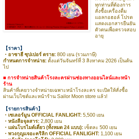
ทุกท่านที่ต้องการ
สั่งซื้อเครื่องดื่ม
แอลกอฮอล์ โปรด
แสดงเอกสารยืนยัน
ตัวตนเพื่อตรวจสอบ
อายุ
【ราคา】
・อาซาฮี ซุปเปอร์ ดราย:
800 เยน (รวมภาษี)
กำหนดการจำหน่าย:
ตั้งแต่วันจันทร์ที่ 3 สิงหาคม 2026 เป็นต้น
ไป
■ การจำหน่ายสินค้าโรงละครผ่านช่องทางออนไลน์และหน้า
ร้าน
สินค้าที่เคยวางจำหน่ายเฉพาะหน้าโรงละคร จะเปิดให้สั่งซื้อ
ผ่านเว็บไซต์และหน้าร้าน Sailor Moon store แล้ว!
【รายการสินค้า】
・เซเลอร์มูน OFFICIAL FANLIGHT:
5,500 เยน
・หนังสือจุลสาร:
2,800 เยน
・แผ่นโบรไมด์เดี่ยว (ทั้งหมด 24 แบบ):
เซ็ตละ 500 เยน
・พวงกุญแจอะคริลิก OFFICIAL FANLIGHT:
1,100 เยน