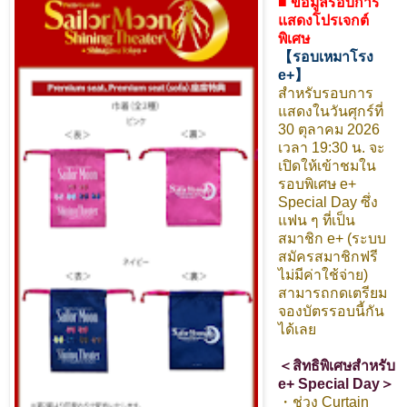
■ ข้อมูลรอบการ
แสดงโปรเจกต์
พิเศษ
【รอบเหมาโรง
e+】
สำหรับรอบการ
แสดงในวันศุกร์ที่
30 ตุลาคม 2026
เวลา 19:30 น. จะ
เปิดให้เข้าชมใน
รอบพิเศษ e+
Special Day ซึ่ง
แฟน ๆ ที่เป็น
สมาชิก e+ (ระบบ
สมัครสมาชิกฟรี
ไม่มีค่าใช้จ่าย)
สามารถกดเตรียม
จองบัตรรอบนี้กัน
ได้เลย
＜สิทธิพิเศษสำหรับ
e+ Special Day＞
・ช่วง Curtain