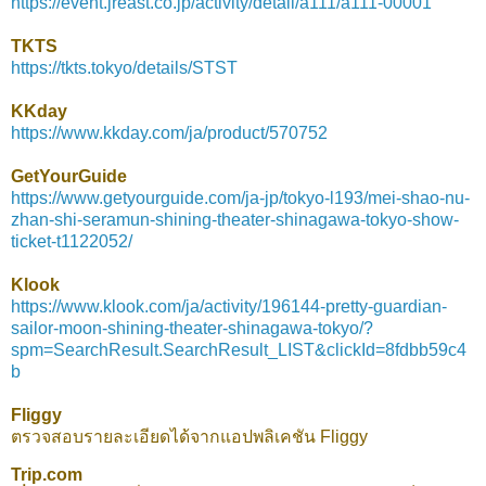
https://event.jreast.co.jp/activity/detail/a111/a111-00001
TKTS
https://tkts.tokyo/details/STST
KKday
https://www.kkday.com/ja/product/570752
GetYourGuide
https://www.getyourguide.com/ja-jp/tokyo-l193/mei-shao-nu-
zhan-shi-seramun-shining-theater-shinagawa-tokyo-show-
ticket-t1122052/
Klook
https://www.klook.com/ja/activity/196144-pretty-guardian-
sailor-moon-shining-theater-shinagawa-tokyo/?
spm=SearchResult.SearchResult_LIST&clickId=8fdbb59c4
b
Fliggy
ตรวจสอบรายละเอียดได้จากแอปพลิเคชัน Fliggy
Trip.com