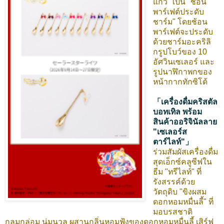
แก้ว" เป็น "ช้อน
พาร์เฟต์ประดับ
ชาร์ม" โดยช้อน
พาร์เฟต์จะประดับ
ด้วยชาร์มอะคริลิ
กรูปโบว์ของ 10
อัศวินเซเลอร์ และ
รูปนาฬิกาพกของ
หน้ากากทักซิโด้
「เครื่องดื่มคริสตัล
บอทเทิล พร้อม
สินค้าออริจินัลลาย
"เซเลอร์ส
ตาร์ไลท์"」
ร่วมสัมผัสเครื่องดื่ม
สุดเอ็กซ์คลูซีฟใน
ธีม "ทรีไลท์" ที่
รังสรรค์ด้วย
วัตถุดิบ "ขิงผสม
ดอกหอมหมื่นลี้" ที่
มอบรสชาติ
กลมกล่อม นุ่มนวล ผสานกลิ่นหอมฟุ้งของดอกหอมหมื่นลี้ เสิร์ฟ