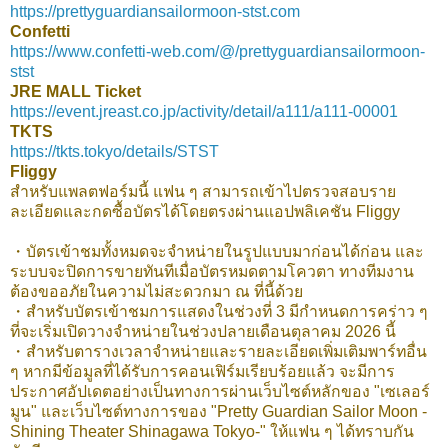
https://prettyguardiansailormoon-stst.com
Confetti
https://www.confetti-web.com/@/prettyguardiansailormoon-
stst
JRE MALL Ticket
https://event.jreast.co.jp/activity/detail/a111/a111-00001
TKTS
https://tkts.tokyo/details/STST
Fliggy
สำหรับแพลตฟอร์มนี้ แฟน ๆ สามารถเข้าไปตรวจสอบราย
ละเอียดและกดซื้อบัตรได้โดยตรงผ่านแอปพลิเคชัน Fliggy
・บัตรเข้าชมทั้งหมดจะจำหน่ายในรูปแบบมาก่อนได้ก่อน และ
ระบบจะปิดการขายทันทีเมื่อบัตรหมดตามโควตา ทางทีมงาน
ต้องขออภัยในความไม่สะดวกมา ณ ที่นี้ด้วย
・สำหรับบัตรเข้าชมการแสดงในช่วงที่ 3 มีกำหนดการคร่าว ๆ
ที่จะเริ่มเปิดวางจำหน่ายในช่วงปลายเดือนตุลาคม 2026 นี้
・สำหรับตารางเวลาจำหน่ายและรายละเอียดเพิ่มเติมพาร์ทอื่น
ๆ หากมีข้อมูลที่ได้รับการคอนเฟิร์มเรียบร้อยแล้ว จะมีการ
ประกาศอัปเดตอย่างเป็นทางการผ่านเว็บไซต์หลักของ "เซเลอร์
มูน" และเว็บไซต์ทางการของ "Pretty Guardian Sailor Moon -
Shining Theater Shinagawa Tokyo-" ให้แฟน ๆ ได้ทราบกัน