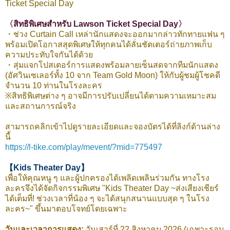
Ticket Special Day
〈สิทธิพิเศษสำหรับ Lawson Ticket Special Day〉
・ช่วง Curtain Call เหล่านักแสดงจะออกมากล่าวทักทายแฟน ๆ
พร้อมเปิดโอกาสสุดพิเศษให้ทุกคนได้ลั่นชัตเตอร์ถ่ายภาพเก็บ
ความประทับใจกันได้ด้วย
・สุ่มแจกโปสเตอร์การแสดงพร้อมลายเซ็นสดจากทีมนักแสดง
(อัศวินเซเลอร์ทั้ง 10 จาก Team Gold Moon) ให้กับผู้ชมผู้โชคดี
จำนวน 10 ท่านในโรงละคร
※สิทธิพิเศษต่าง ๆ อาจมีการปรับเปลี่ยนได้ตามความเหมาะสม
และสถานการณ์จริง
สามารถคลิกเข้าไปดูรายละเอียดและจองบัตรได้ที่ลิงก์ด้านล่าง
นี้
https://l-tike.com/play/mevent/?mid=775497
【Kids Theater Day】
เพื่อให้คุณหนู ๆ และผู้ปกครองได้เพลิดเพลินร่วมกัน ทางโรง
ละครจึงได้จัดกิจกรรมพิเศษ "Kids Theater Day ~ส่งเสียงเชียร์
ได้เต็มที่! ช่วงเวลาที่น้อง ๆ จะได้สนุกสนานแบบสุด ๆ ในโรง
ละคร~" ขึ้นมาตอบโจทย์โดยเฉพาะ
วันและเวลาการแสดง:
วันเสาร์ที่ 22 สิงหาคม 2026 (เฉพาะรอบ