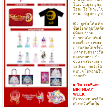
โนะ, โนมูระ ยูคะ,
โอดะ โฮโนกะ, ไซ
ฮานะ, มิยู และ yui
※วาลูเซีย โค้ด คือ
ชื่อเรียกกลุ่มนักเต้น
ผู้ที่จะมาร่วม
ถ่ายทอดโลกทัศน์
และเรื่องราวของ
การแสดงในครั้งนี้
※สำหรับตารางวัน
และรอบการเข้า
ร่วม ทางโรงละคร
จะประกาศแจ้งให้
แฟน ๆ ได้ทราบใน
ภายหลัง
■ กิจกรรมพิเศษ
BIRTHDAY
WEEK
กิจกรรมสัปดาห์วัน
เกิดจะจัดขึ้นเป็น