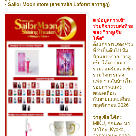
・Sailor Moon store (สาขาหลัก Laforet ฮาราจูกุ)
■ ข้อมูลการเข้า
ร่วมกิจกรรมส่งท้าย
ของ "วาลูเซีย
โค้ด"
ตั้งแต่การแสดงช่วง
ที่ 2 เป็นต้นไป ทีม
นักแสดงจาก "วาลู
เซีย โค้ด" จะมา
ร่วมต้อนรับและเข้า
ร่วมกิจกรรมส่ง
แฟน ๆ กลับบ้านใน
รอบการแสดง
ตลอดเดือน
กันยายนและเดือน
พฤศจิกายน 2026
วาลูเซีย โค้ด:
MIKU, กอนดะ นา
นาโกะ, Kyoka,
วาตานาเบะ อายา