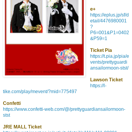
e+
https://eplus.jp/sf/d
etail/4476980001
?
P6=001&P1=0402
&P59=1
Ticket Pia
https://t.pia.jp/pia/e
vents/prettyguardi
ansailormoon-stst/
Lawson Ticket
https://l-
tike.com/play/mevent/?mid=775497
Confetti
https://www.confetti-web.com/@/prettyguardiansailormoon-
stst
JRE MALL Ticket