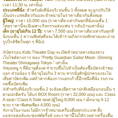
เวลา 11:30 น. เท่านั้น)
ประเภทที่นั่ง:
สำหรับผังที่นั่งบริเวณชั้น 1 ทั้งหมด จะถูกปรับให้
เป็นประเภทเดียวกันและจำหน่ายในราคาเดียวกันทั้งหมด
ผู้ใหญ่:
ราคา 10,000 เยน (ราคาเดียวเท่ากันทุกที่นั่งบนชั้น 1
โดยราคานี้จะมีเฉพาะกิจกรรมส่งแฟน ๆ กลับบ้านเท่านั้น)
เด็ก (อายุไม่เกิน 12 ปี):
ราคา 7,500 เยน (ราคาเดียวเท่ากันทุกที่
นั่งบนชั้น 1 ความพิเศษคือจะได้เข้าร่วมกิจกรรมทักทายและถ่าย
รูปใกล้ชิดในทุก ๆ ที่นั่ง)
※บัตรรอบ Kids Theater Day จะเปิดจำหน่ายทางช่องทาง
เว็บไซต์ทางการ ของ "Pretty Guardian Sailor Moon -Shining
Theater Shinagawa Tokyo-" เท่านั้น
※คุณหนู ๆ ที่มีอายุตั้งแต่ 4 ขวบขึ้นไปจำเป็นต้องซื้อบัตรเข้าชม
แยก ส่วนน้อง ๆ ที่อายุไม่เกิน 3 ขวบ หากนั่งตักผู้ปกครองจะไม่
เสียค่าบัตรเพิ่ม แต่ถ้าหากต้องการแยกเก้าอี้อีกหนึ่งที่นั่ง รบกวน
กดซื้อบัตรเพิ่ม
※สำหรับที่นั่งบริเวณชั้น 2 จะยังคงยึดราคาปกติเหมือนรอบอื่น ๆ
ตามปกติครับ ได้แก่ BOX Room (ราคา 32,000 เยน) และ Class
A seat / Class A Side seat (ผู้ใหญ่ 8,000 เยน / เด็กอายุ 4-12
ขวบ ราคาพิเศษเพียง 4,000 เยน)
※ภายในงานจะไม่มีการจำหน่ายเครื่องดื่มทุกประเภท ทั้ง
แอลกอฮอล์และซอฟต์ดริ้งค์ และราคานี้ไม่ได้รวมค่าเครื่องดื่ม