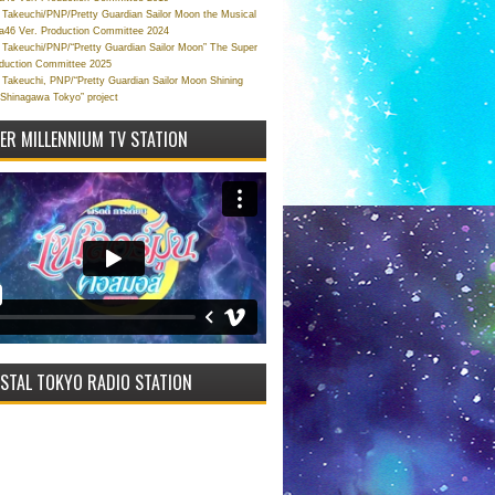
Takeuchi/PNP/Pretty Guardian Sailor Moon the Musical
a46 Ver. Production Committee 2024
Takeuchi/PNP/“Pretty Guardian Sailor Moon” The Super
oduction Committee 2025
Takeuchi, PNP/“Pretty Guardian Sailor Moon Shining
 Shinagawa Tokyo” project
VER MILLENNIUM TV STATION
STAL TOKYO RADIO STATION