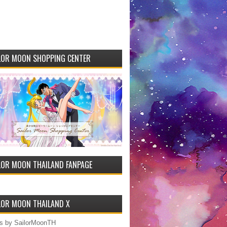
LOR MOON SHOPPING CENTER
LOR MOON THAILAND FANPAGE
LOR MOON THAILAND X
s by SailorMoonTH