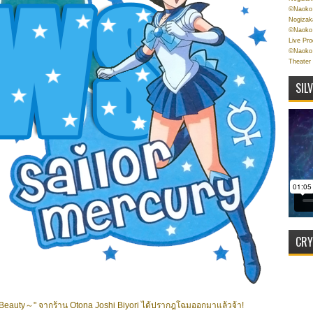
©Naoko 
Nogizak
©Naoko 
Live Pr
©Naoko 
Theater
SIL
CRY
Beauty～" จากร้าน Otona Joshi Biyori ได้ปรากฎโฉมออกมาแล้วจ้า!