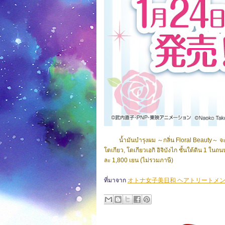
น้ำมันบำรุงผม ～กลิ่น Floral Beauty～ จะออก
โตเกียว, โตเกียวเอกิ อิจิบังไก ชั้นใต้ดิน 1
ละ 1,800 เยน (ไม่รวมภาษี)
ที่มาจาก
オトナ女子美日和 ヘアトリートメ