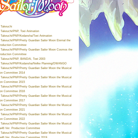
Takeuchi
Takeuchi/PNP, Toei Animation
Takeuchi/PNP/Kodansha/Toei Animation
Takeuchi/PNP/Pretty Guardian Sailor Moon Eternal the
roduction Committee
Takeuchi/PNP/Pretty Guardian Sailor Moon Cosmos the
roduction Committee
Takeuchi/PNP, BANDAI, Toei 2003
 Takeuchi/PNP/Kodansha/Nelke Planning/DWANGO
Takeuchi/PNP/Pretty Guardian Sailor Moon the Musical
ion Committee 2014
Takeuchi/PNP/Pretty Guardian Sailor Moon the Musical
ion Committee 2015
Takeuchi/PNP/Pretty Guardian Sailor Moon the Musical
ion Committee 2016
Takeuchi/PNP/Pretty Guardian Sailor Moon the Musical
ion Committee 2017
Takeuchi/PNP/Pretty Guardian Sailor Moon the Musical
ion Committee 2021
Takeuchi/PNP/Pretty Guardian Sailor Moon the Musical
ion Committee 2022
Takeuchi/PNP/Pretty Guardian Sailor Moon the Musical
a46 Ver. Production Committee
Takeuchi/PNP/Pretty Guardian Sailor Moon the Musical
a46 Ver. Production Committee 2019