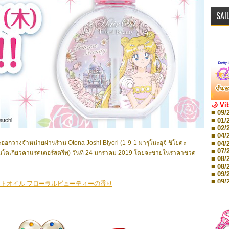
SAI
🌙 Vi
■ 09/
■ 01/
■ 02/
■ 04/
วางจำหน่ายผ่านร้าน Otona Joshi Biyori (1-9-1 มารุโนะอุจิ ชิโยดะ
■ 04/
■ 07/
 ในถนนโตเกียวคาแรคเตอร์สตรีท) วันที่ 24 มกราคม 2019 โดยจะขายในราคาขวด
■ 08/
■ 08/
■ 09/
■ 09/
ントオイル フローラルビューティーの香り
■ 10/
■ 10/
■ 08/
Storie
■ 09/
Storie