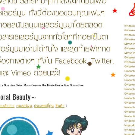
©Naoko 
©Naoko 
©Naoko 
©Naoko 
Movie P
©Naoko 
Movie P
©Naoko 
©Naoko
©Naoko 
Product
©Naoko 
Product
©Naoko 
Product
oral Beauty～
©Naoko 
Product
©Naoko 
ื่องสำอาง
,
เซเลอร์มูน
,
ประเทศญี่ปุ่น
,
สินค้า
Product
©Naoko 
Product
©Naoko 
Nogizak
©Naoko 
Nogizak