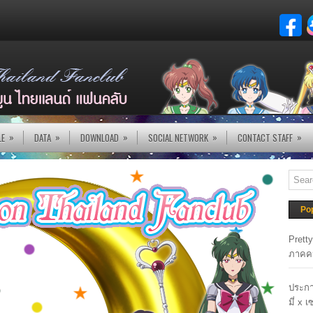
»
»
»
»
»
LE
DATA
DOWNLOAD
SOCIAL NETWORK
CONTACT STAFF
Po
Prett
ภาคค
ประกา
มี่ x 