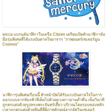
wicca แบรนด์นาฬิกาในเครือ Citizen เตรียมเปิดตัวนาฬิกาข้อ
มือรุ่นพิเศษที่ได้แรงบันดาลใจมาจาก "ภาพยนตร์เซเลอร์มูน
Cosmos"
นาฬิการุ่นพิเศษเรือนนี้ ตัวหน้าปัดได้รับแรงบันดาลใจในการ
ออกแบบจากท้องฟ้าที่เต็มไปด้วยดวงดาวยามค่ำคืน เข็มวินาที
ถูกตกแต่งด้วยรูปทรงพระจันทร์เสี้ยว บริเวณโดยรอบของหลัก
เวลาถูกตกแต่งด้วยหินสีที่มีภาพลักษณ์จากอัศวินเซเลอร์