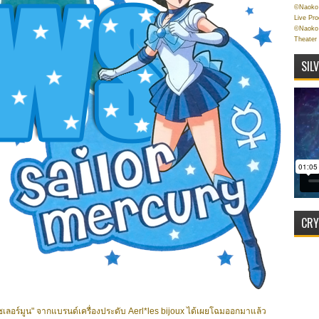
©Naoko 
Live Pr
©Naoko 
Theater
SIL
CRY
เลอร์มูน" จากแบรนด์เครื่องประดับ Aerl*les bijoux ได้เผยโฉมออกมาแล้ว