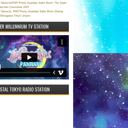
Takeuchi/PNP/“Pretty Guardian Sailor Moon” The Super
oduction Committee 2025
Takeuchi, PNP/“Pretty Guardian Sailor Moon Shining
 Shinagawa Tokyo” project
VER MILLENNIUM TV STATION
STAL TOKYO RADIO STATION