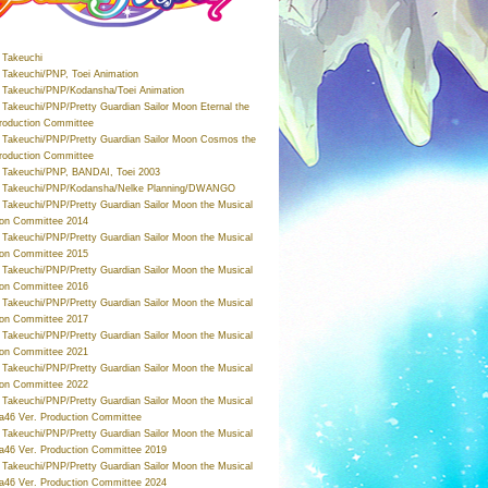
Takeuchi
Takeuchi/PNP, Toei Animation
Takeuchi/PNP/Kodansha/Toei Animation
Takeuchi/PNP/Pretty Guardian Sailor Moon Eternal the
roduction Committee
Takeuchi/PNP/Pretty Guardian Sailor Moon Cosmos the
roduction Committee
Takeuchi/PNP, BANDAI, Toei 2003
 Takeuchi/PNP/Kodansha/Nelke Planning/DWANGO
Takeuchi/PNP/Pretty Guardian Sailor Moon the Musical
ion Committee 2014
Takeuchi/PNP/Pretty Guardian Sailor Moon the Musical
ion Committee 2015
Takeuchi/PNP/Pretty Guardian Sailor Moon the Musical
ion Committee 2016
Takeuchi/PNP/Pretty Guardian Sailor Moon the Musical
ion Committee 2017
Takeuchi/PNP/Pretty Guardian Sailor Moon the Musical
ion Committee 2021
Takeuchi/PNP/Pretty Guardian Sailor Moon the Musical
ion Committee 2022
Takeuchi/PNP/Pretty Guardian Sailor Moon the Musical
a46 Ver. Production Committee
Takeuchi/PNP/Pretty Guardian Sailor Moon the Musical
a46 Ver. Production Committee 2019
Takeuchi/PNP/Pretty Guardian Sailor Moon the Musical
a46 Ver. Production Committee 2024