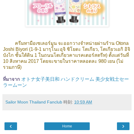
ครีมทามือเซเลอร์มูน
จะออกวางจำหน่ายผ่านร้าน Otona
Joshi Biyori (1-9-1 มารุโนะอุจิ ชิโยดะ โตเกียว, โตเกียวเอกิ อิจิ
บังไก ชั้นใต้ดิน 1 ในถนนโตเกียวคาแรคเตอร์สตรีท) ตั้งแต่วันที่
10 สิงหาคม 2017 โดยจะขายในราคาหลอดละ 980 เยน (ไม่
รวมภาษี)
ที่มาจาก
オトナ女子美日和 ハンドクリーム 美少女戦士セー
ラームーン
Sailor Moon Thailand Fanclub
時刻:
10:59 AM
‹
›
Home