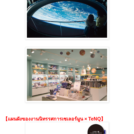
【แผนผังของงานนิทรรศการเซเลอร์มูน × TeNQ】