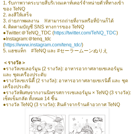
1. รับภาพวาดระบายสีบริเวณเคาท์เตอร์จำหน่ายตั๋วที่ทางเข้า
ของ TeNQ
2. ลงสีให้เสร็จ
3. ถ่ายภาพผลงาน ※สามารถถ่ายที่งานหรือที่บ้านก็ได้
4. ติดตามบัญชี SNS ทางการของ TeNQ
●Twitter:＠TeNQ_TDC (
https://twitter.com/TeNQ_TDC
)
●Instagram:＠tenq_tdc
(
https://www.instagram.com/tenq_tdc/
)
5. แฮชแท็ก #TeNQ และ #セーラームーンぬりえ
＜รางวัล＞
●รางวัลเซเลอร์มูน (2 รางวัล): อาหารอวกาศลายเซเลอร์มูน
และ ชุดเครื่องประดับ
●รางวัลเซเรนิตี้ (2 รางวัล): อาหารอวกาศลายเซเรนิตี้ และ ชุด
เครื่องประดับ
●รางวัลพิเศษจากงานนิทรรศการเซเลอร์มูน × TeNQ (3 รางวัล):
เซ็ตเข็มกลัด ทั้งหมด 14 ชิ้น
●รางวัล TeNQ (3 รางวัล): สินค้าจากร้านค้าอวกาศ TeNQ