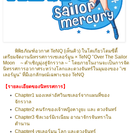
พิพิธภัณฑ์อวกาศ TeNQ (เท็นคิว) ในโตเกียวโดมซีตี้
เตรียมจัดงานนิทรรศการเซเลอร์มูน × TeNQ "Over The Sailor
Moon ～คำเชิญมุ่งสู่จักรวาล～" โดยภายในงานจะเป็นการจัด
นิทรรศการอวกาศระหว่างโลกและดวงจันทร์ในมุมองของ "เซ
เลอร์มูน" ที่มีเอกลักษณ์เฉพาะของ TeNQ
【รายละเอียดของนิทรรศการ】
Chapter1 มองเหล่าอัศวินเซเลอร์จากแผนที่ของ
จักรวาล
Chapter2 คนรักของเจ้าหญิงคางูยะ และ ดวงจันทร์
Chapter3 ซิลเวอร์มิเรเนียม อาณาจักรจันทราใน
ตำนาน
Chapter4 เซเลอร์มูน โลก และดวงจันทร์