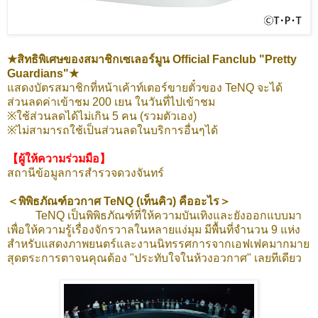
★สิทธิพิเศษของสมาชิกเซเลอร์มูน Official Fanclub "Pretty
Guardians"★
แสดงบัตรสมาชิกที่หน้าเค้าท์เตอร์ขายตั๋วของ TeNQ จะได้
ส่วนลดค่าเข้าชม 200 เยน ในวันที่ไปเข้าชม
※ใช้ส่วนลดได้ไม่เกิน 5 คน (รวมตัวเอง)
※ไม่สามารถใช้เป็นส่วนลดในบริการอื่นๆได้
【ผู้ให้ความร่วมมือ】
สถานีข้อมูลการสำรวจดวงจันทร์
＜พิพิธภัณฑ์อวกาศ TeNQ (เท็นคิว) คืออะไร＞
TeNQ เป็นพิพิธภัณฑ์ที่ให้ความบันเทิงและยังออกแบบมา
เพื่อให้ความรู้เรื่องจักรวาลในหลายแง่มุม มีพื้นที่จำนวน 9 แห่ง
สำหรับแสดงภาพยนตร์และงานนิทรรศการจากเอฟเฟคมากมาย
สุดตระการตาจนคุณต้อง "ประทับใจในห้วงอวกาศ" เลยทีเดียว