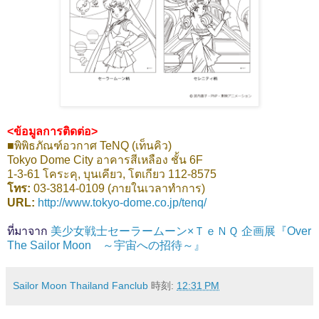
<ข้อมูลการติดต่อ>
■พิพิธภัณฑ์อวกาศ TeNQ (เท็นคิว)
Tokyo Dome City อาคารสีเหลือง ชั้น 6F
1-3-61 โคระคุ, บุนเคียว, โตเกียว 112-8575
โทร:
03-3814-0109 (ภายในเวลาทำการ)
URL:
http://www.tokyo-dome.co.jp/tenq/
ที่มาจาก
美少女戦士セーラームーン×ＴｅＮＱ 企画展『Over
The Sailor Moon ～宇宙への招待～』
Sailor Moon Thailand Fanclub
時刻:
12:31 PM