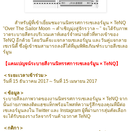
สำหรับผู้ที่เข้าเยี่ยมชมงานนิทรรศการเซเลอร์มูน × TeNQ
"Over The Sailor Moon ～คำเชิญมุ่งสู่จักรวาล～" จะได้รับภาพ
วาดระบายสีตรงบริเวณเคาท์เตอร์จำหน่ายตั๋วที่ทางเข้าของ
TeNQ อีกด้วย โดยวันคี่จะแจกลายเซเลอร์มูน และวันคู่แจกลาย
เซเรนิตี้ ซึ่งผู้เข้าชมสามารถลงสีได้ที่มุมพิพิธภัณฑ์ระบายสีเซเลอ
ร์มูน
【แคมเปญจน์ระบายสีงานนิทรรศการเซเลอร์มูน × TeNQ】
＜ระยะเวลาเข้าร่วม＞
วันที่ 15 ธันวาคม 2017～วันที่ 15 เมษายน 2017
＜ข้อมูล＞
ระบายสีลงภาพวาดของงานนิทรรศการเซเลอร์มูน × TeNQ จาก
นั้นถ่ายภาพลงติดแฮชแท็กพร้อมโพสท์ความรู้สึกของคุณที่มีต่อ
เซเลอร์มูนลงใน Twitter และ Instagram ผู้ที่ผ่านการสุ่มคัดเลือก
จะได้รับของรางวัลจากร้านค้าอวกาศ TeNQ
＜กติกา＞