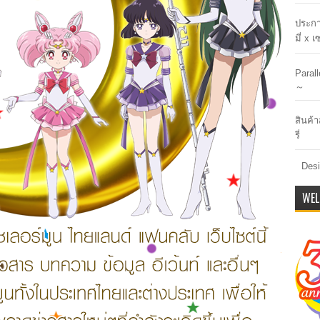
ประกา
มี่ x 
Paral
～
สินค้า
รี่
Desi
WEL