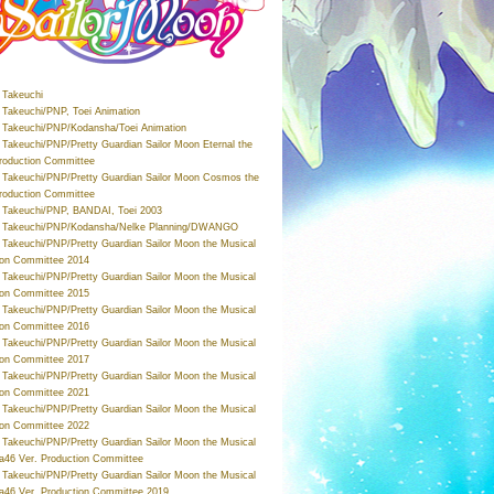
Takeuchi
Takeuchi/PNP, Toei Animation
Takeuchi/PNP/Kodansha/Toei Animation
Takeuchi/PNP/Pretty Guardian Sailor Moon Eternal the
roduction Committee
Takeuchi/PNP/Pretty Guardian Sailor Moon Cosmos the
roduction Committee
Takeuchi/PNP, BANDAI, Toei 2003
 Takeuchi/PNP/Kodansha/Nelke Planning/DWANGO
Takeuchi/PNP/Pretty Guardian Sailor Moon the Musical
ion Committee 2014
Takeuchi/PNP/Pretty Guardian Sailor Moon the Musical
ion Committee 2015
Takeuchi/PNP/Pretty Guardian Sailor Moon the Musical
ion Committee 2016
Takeuchi/PNP/Pretty Guardian Sailor Moon the Musical
ion Committee 2017
Takeuchi/PNP/Pretty Guardian Sailor Moon the Musical
ion Committee 2021
Takeuchi/PNP/Pretty Guardian Sailor Moon the Musical
ion Committee 2022
Takeuchi/PNP/Pretty Guardian Sailor Moon the Musical
a46 Ver. Production Committee
Takeuchi/PNP/Pretty Guardian Sailor Moon the Musical
a46 Ver. Production Committee 2019