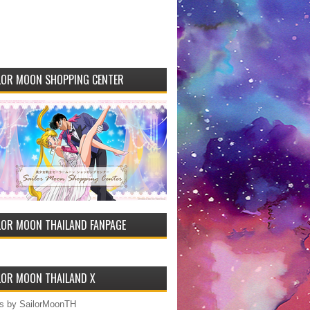
LOR MOON SHOPPING CENTER
LOR MOON THAILAND FANPAGE
LOR MOON THAILAND X
s by SailorMoonTH