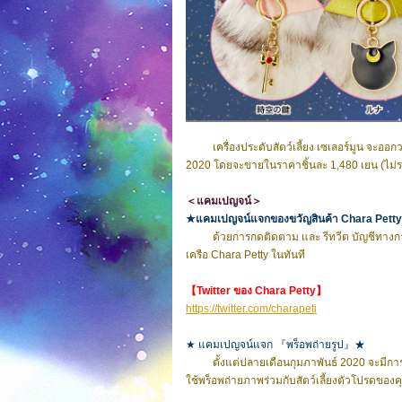
เครื่องประดับสัตว์เลี้ยง เซเลอร์มูน จะออกวา
2020 โดยจะขายในราคาชิ้นละ 1,480 เยน (ไม่
＜แคมเปญจน์＞
★แคมเปญจน์แจกของขวัญสินค้า Chara Pett
ด้วยการกดติดตาม และ รีทวีต บัญชีทางการขอ
เครือ Chara Petty ในทันที
【Twitter ของ Chara Petty】
https://twitter.com/charapeti
★ แคมเปญจน์แจก 『พร็อพถ่ายรูป』★
ตั้งแต่ปลายเดือนกุมภาพันธ์ 2020 จะมีการแจ
ใช้พร็อพถ่ายภาพร่วมกับสัตว์เลี้ยงตัวโปรดของ