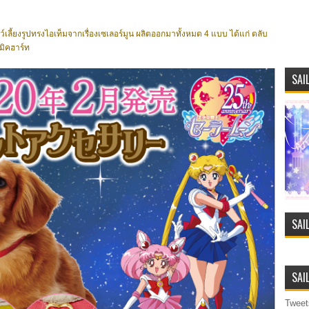
้ยงรูปทรงไอเท็มจากเรื่องเซเลอร์มูน ผลิตออกมาทั้งหมด 4 แบบ ได้แก่ ตลับ
สมิคฮาร์ท
SAI
SAI
SAI
Tweet