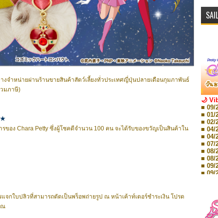
SAI
งจำหน่ายผ่านร้านขายสินค้าสัตว์เลี้ยงทั่วประเทศญี่ปุ่นปลายเดือนกุมภาพันธ์
รวมภาษี)
🌙 Vi
■ 09/
■ 01/
y★
■ 02/
ง Chara Petty ซึ่งผู้โชคดีจำนวน 100 คน จะได้รับของขวัญเป็นสินค้าใน
■ 04/
■ 04/
■ 07/
■ 08/
■ 08/
■ 09/
■ 09/
■ 10/
■ 10/
■ 08/
กใบปลิวที่สามารถตัดเป็นพร็อพถ่ายรูป ณ หน้าเค้าท์เตอร์ชำระเงิน โปรด
Storie
คุณ
■ 09/
Storie