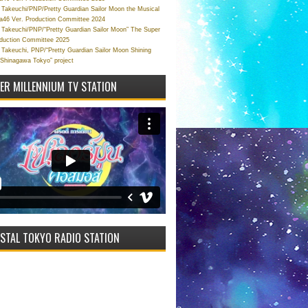
Takeuchi/PNP/Pretty Guardian Sailor Moon the Musical
a46 Ver. Production Committee 2024
Takeuchi/PNP/“Pretty Guardian Sailor Moon” The Super
oduction Committee 2025
Takeuchi, PNP/“Pretty Guardian Sailor Moon Shining
 Shinagawa Tokyo” project
VER MILLENNIUM TV STATION
STAL TOKYO RADIO STATION