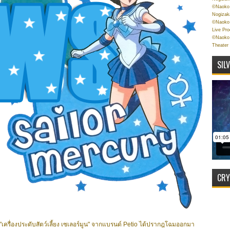
©Naoko 
Nogizak
©Naoko 
Live Pr
©Naoko 
Theater
SIL
CRY
"เครื่องประดับสัตว์เลี้ยง เซเลอร์มูน" จากแบรนด์ Petio ได้ปรากฎโฉมออกมา