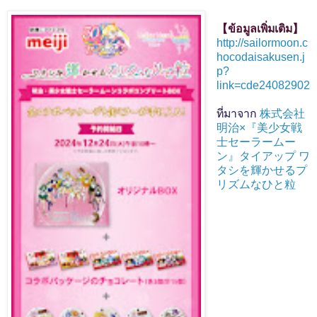
【ข้อมูลเพิ่มเติม】
http://sailormoon.c
hocodaisakusen.j
p?
link=cde24082902
ที่มาจาก
株式会社
明治×『美少女戦
士セーラームー
ン』タイアップ ワ
タシを輝かせるプ
リズムなひと粒