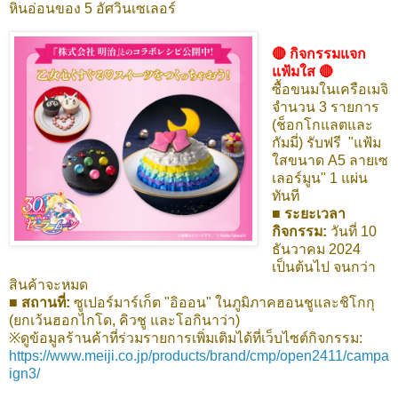
หินอ่อนของ 5 อัศวินเซเลอร์
🔴 กิจกรรมแจก
แฟ้มใส 🔴
ซื้อขนมในเครือเมจิ
จำนวน 3 รายการ
(ช็อกโกแลตและ
กัมมี่) รับฟรี "แฟ้ม
ใสขนาด A5 ลายเซ
เลอร์มูน" 1 แผ่น
ทันที
■ ระยะเวลา
กิจกรรม:
วันที่ 10
ธันวาคม 2024
เป็นต้นไป จนกว่า
สินค้าจะหมด
■ สถานที่:
ซูเปอร์มาร์เก็ต "อิออน" ในภูมิภาคฮอนชูและชิโกกุ
(ยกเว้นฮอกไกโด, คิวชู และโอกินาว่า)
※ดูข้อมูลร้านค้าที่ร่วมรายการเพิ่มเติมได้ที่เว็บไซต์กิจกรรม:
https://www.meiji.co.jp/products/brand/cmp/open2411/campa
ign3/