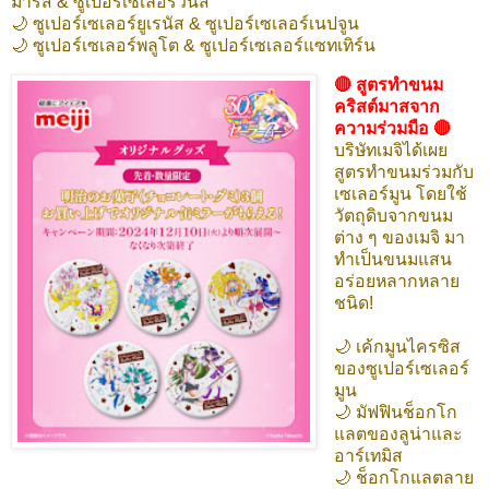
มาร์ส & ซูเปอร์เซเลอร์วีนัส
🌙 ซูเปอร์เซเลอร์ยูเรนัส & ซูเปอร์เซเลอร์เนปจูน
🌙 ซูเปอร์เซเลอร์พลูโต & ซูเปอร์เซเลอร์แซทเทิร์น
🔴 สูตรทำขนม
คริสต์มาสจาก
ความร่วมมือ 🔴
บริษัทเมจิได้เผย
สูตรทำขนมร่วมกับ
เซเลอร์มูน โดยใช้
วัตถุดิบจากขนม
ต่าง ๆ ของเมจิ มา
ทำเป็นขนมแสน
อร่อยหลากหลาย
ชนิด!
🌙 เค้กมูนไครซิส
ของซูเปอร์เซเลอร์
มูน
🌙 มัฟฟินช็อกโก
แลตของลูน่าและ
อาร์เทมิส
🌙 ช็อกโกแลตลาย