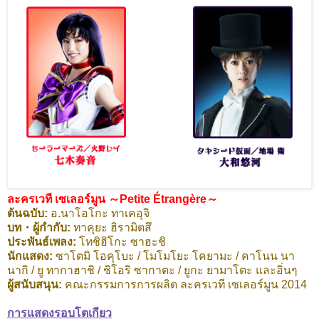
ละครเวที เซเลอร์มูน ～Petite Étrangère～
ต้นฉบับ:
อ.นาโอโกะ ทาเคอุจิ
บท・ผู้กำกับ:
ทาคุยะ ฮิรามิตสึ
ประพันธ์เพลง:
โทชิฮิโกะ ซาฮะชิ
นักแสดง:
ซาโตมิ โอคุโบะ / โมโมโยะ โคยามะ / คาโนน นา
นากิ / ยู ทากาฮาชิ / ชิโอริ ซากาตะ / ยูกะ ยามาโตะ และอิ่นๆ
ผู้สนับสนุน:
คณะกรรมการการผลิต ละครเวที เซเลอร์มูน 2014
การแสดงรอบโตเกียว