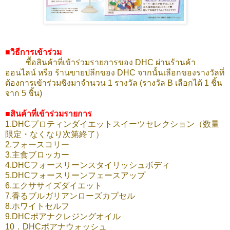
■วิธีการเข้าร่วม
ซื้อสินค้าที่เข้าร่วมรายการของ DHC ผ่านร้านค้า
ออนไลน์ หรือ ร้านขายปลีกของ DHC จากนั้นเลือกของรางวัลที่
ต้องการเข้าร่วมชิงมาจำนวน 1 รางวัล (รางวัล B เลือกได้ 1 ชิ้น
จาก 5 ชิ้น)
■สินค้าที่เข้าร่วมรายการ
1.DHCプロティンダイエットスイーツセレクション（数量
限定・なくなり次第終了）
2.フォースコリー
3.主食ブロッカー
4.DHCフォースリーンスタイリッシュボディ
5.DHCフォースリーンフェースアップ
6.エクササイズダイエット
7.香るブルガリアンローズカプセル
8.ホワイトセルフ
9.DHCポアナクレジングオイル
10．DHCポアナウォッシュ