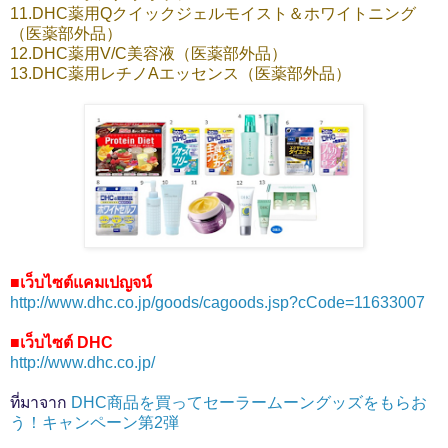
11.DHC薬用Qクイックジェルモイスト＆ホワイトニング
（医薬部外品）
12.DHC薬用V/C美容液（医薬部外品）
13.DHC薬用レチノAエッセンス（医薬部外品）
■เว็บไซต์แคมเปญจน์
http://www.dhc.co.jp/goods/cagoods.jsp?cCode=11633007
■เว็บไซต์ DHC
http://www.dhc.co.jp/
ที่มาจาก
DHC商品を買ってセーラームーングッズをもらお
う！キャンペーン第2弾