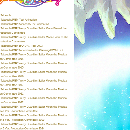
Takeuchi
Takeuchi/PNP, Toei Animation
Takeuchi/PNP/Kodansha/Toei Animation
Takeuchi/PNP/Pretty Guardian Sailor Moon Eternal the
roduction Committee
Takeuchi/PNP/Pretty Guardian Sailor Moon Cosmos the
roduction Committee
Takeuchi/PNP, BANDAI, Toei 2003
 Takeuchi/PNP/Kodansha/Nelke Planning/DWANGO
Takeuchi/PNP/Pretty Guardian Sailor Moon the Musical
ion Committee 2014
Takeuchi/PNP/Pretty Guardian Sailor Moon the Musical
ion Committee 2015
Takeuchi/PNP/Pretty Guardian Sailor Moon the Musical
ion Committee 2016
Takeuchi/PNP/Pretty Guardian Sailor Moon the Musical
ion Committee 2017
Takeuchi/PNP/Pretty Guardian Sailor Moon the Musical
ion Committee 2021
Takeuchi/PNP/Pretty Guardian Sailor Moon the Musical
ion Committee 2022
Takeuchi/PNP/Pretty Guardian Sailor Moon the Musical
a46 Ver. Production Committee
Takeuchi/PNP/Pretty Guardian Sailor Moon the Musical
a46 Ver. Production Committee 2019
Takeuchi/PNP/Pretty Guardian Sailor Moon the Musical
a46 Ver. Production Committee 2024