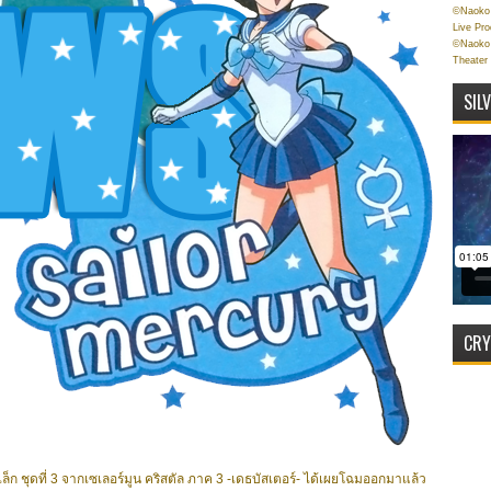
©Naoko 
Live Pr
©Naoko 
Theater
SIL
CRY
เล็ก ชุดที่ 3 จากเซเลอร์มูน คริสตัล ภาค 3 -เดธบัสเตอร์- ได้เผยโฉมออกมาแล้ว