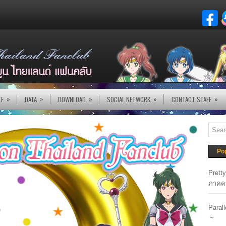
»
»
»
»
»
LE
DATA
DOWNLOAD
SOCIAL NETWORK
CONTACT STAFF
Po
Prett
ภาคค
Paral
～