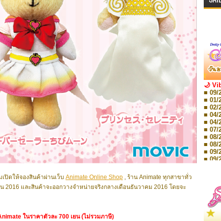
🌙 Vi
■ 09/
■ 01/
■ 02/
■ 04/
■ 04/
■ 07/
■ 08/
■ 08/
■ 09/
■ 09/
■ 10/
■ 10/
่มเปิดให้จองสินค้าผ่านเว็บ
Animate Online Shop
, ร้าน Animate ทุกสาขาทั่ว
■ 08/
ายน 2016 และสินค้าจะออกวางจำหน่ายจริงกลางเดือนธันวาคม 2016 โดยจะ
Storie
■ 09/
Storie
■ 01/
น Animate ในราคาตัวละ 700 เยน (ไม่รวมภาษี)
Editio