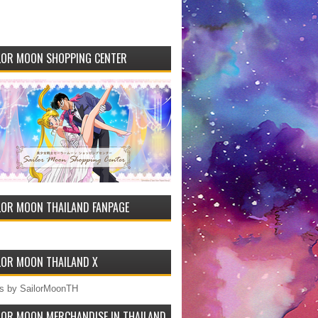
LOR MOON SHOPPING CENTER
LOR MOON THAILAND FANPAGE
LOR MOON THAILAND X
s by SailorMoonTH
LOR MOON MERCHANDISE IN THAILAND