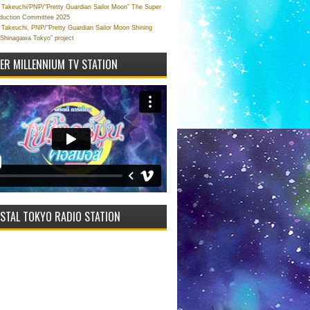
Takeuchi/PNP/“Pretty Guardian Sailor Moon” The Super
oduction Committee 2025
Takeuchi, PNP/“Pretty Guardian Sailor Moon Shining
 Shinagawa Tokyo” project
VER MILLENNIUM TV STATION
STAL TOKYO RADIO STATION