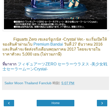
Figuarts Zero เซเลอร์ยูเรนัส -Crystal Ver.-
จะเริ่มเปิดให้
จองสินค้าผ่านเว็บ
Premium Bandai
วันที่ 27 ธันวาคม 2016
และสินค้าจะจัดส่งจริงเดือนพฤษภาคม 2017 โดยจะขายใน
ราคาตัวละ 5,000 เยน (ไม่รวมภาษี)
ที่มาจาก
フィギュアーツZERO セーラーウラヌス -美少女戦
士セーラームーンCrystal-
Sailor Moon Thailand Fanclub
時刻:
5:07 PM
‹
›
Home