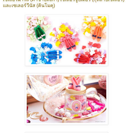
และเซเลอร์วีนัส (คินโมคุ)