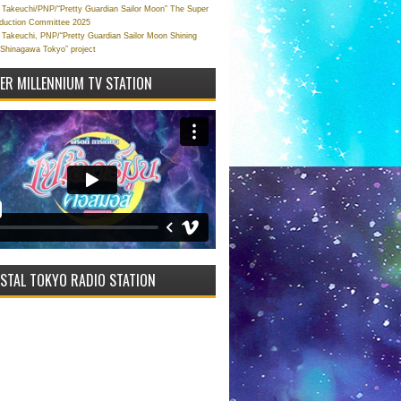
Takeuchi/PNP/“Pretty Guardian Sailor Moon” The Super
oduction Committee 2025
Takeuchi, PNP/“Pretty Guardian Sailor Moon Shining
 Shinagawa Tokyo” project
VER MILLENNIUM TV STATION
STAL TOKYO RADIO STATION