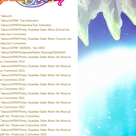
Takeuchi
Takeuchi/PNP, Toei Animation
Takeuchi/PNP/Kodansha/Toei Animation
Takeuchi/PNP/Pretty Guardian Sailor Moon Eternal the
roduction Committee
Takeuchi/PNP/Pretty Guardian Sailor Moon Cosmos the
roduction Committee
Takeuchi/PNP, BANDAI, Toei 2003
 Takeuchi/PNP/Kodansha/Nelke Planning/DWANGO
Takeuchi/PNP/Pretty Guardian Sailor Moon the Musical
ion Committee 2014
Takeuchi/PNP/Pretty Guardian Sailor Moon the Musical
ion Committee 2015
Takeuchi/PNP/Pretty Guardian Sailor Moon the Musical
ion Committee 2016
Takeuchi/PNP/Pretty Guardian Sailor Moon the Musical
ion Committee 2017
Takeuchi/PNP/Pretty Guardian Sailor Moon the Musical
ion Committee 2021
Takeuchi/PNP/Pretty Guardian Sailor Moon the Musical
ion Committee 2022
Takeuchi/PNP/Pretty Guardian Sailor Moon the Musical
a46 Ver. Production Committee
Takeuchi/PNP/Pretty Guardian Sailor Moon the Musical
a46 Ver. Production Committee 2019
Takeuchi/PNP/Pretty Guardian Sailor Moon the Musical
a46 Ver. Production Committee 2024