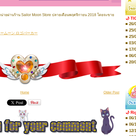
■ 01/
Editio
■ 03/
🌙 TI
น่ายผ่านร้าน Sailor Moon Store ปลายเดือนพฤศจิกายน 2018 โดยจะขาย
Editio
■ 26/
■ 03/
Editio
■ 25/
■ 07/
■ 25/
ームーン ロゴパーカー
Editio
■ 03/
■ 07/
Editio
■ 17/
■ 11/
■ 06/
Editio
■ 01/
■ 20/
Editio
■ 20/
■ 03/
■ 29/
Editio
■ 04/
■ 29/
Editio
■ 10/
■ TBA
■ TBA
■ 10/
Home
Older Post
■ 17/
■ 26/
🌙 Ri
■ 08/
■ 06/
■ 19/
■ 06/
■ 08/
■ 12/
■ 07/
■ 12/
■ 28/