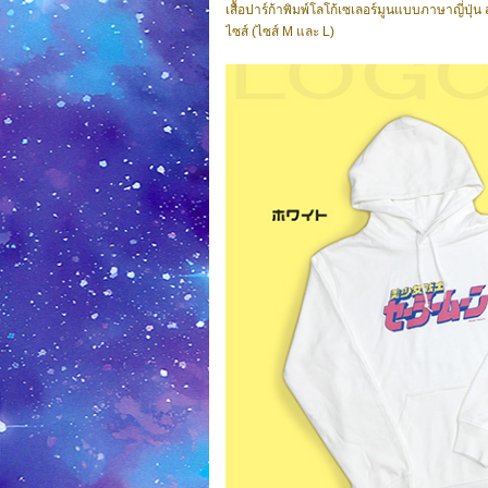
เสื้อปาร์ก้าพิมพ์โลโก้เซเลอร์มูนแบบภาษาญี่ปุ่
ไซส์ (ไซส์ M และ L)