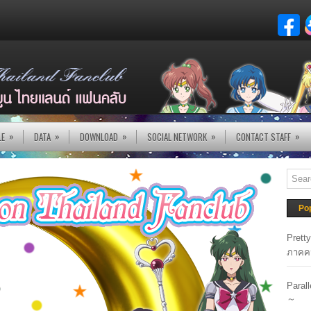
»
»
»
»
»
LE
DATA
DOWNLOAD
SOCIAL NETWORK
CONTACT STAFF
Po
Prett
ภาคค
Paral
～