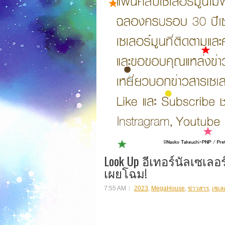
Look Up อีเทอร์นัลเซเลอร
เผยโฉม!
7:55 AM
2023
,
MegaHouse
,
ข่าวสาร
,
เซเลอ