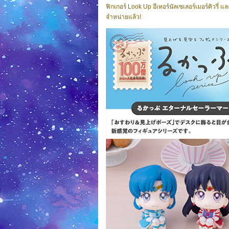
ฟิกเกอร์ Look Up อีเทอร์นัลเซเลอร์เมอร์คิวรี่
จำหน่ายแล้ว!