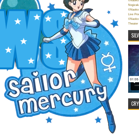
©Naoko 
Nogizak
©Naoko 
Live Pr
©Naoko 
Theater
SIL
CRY