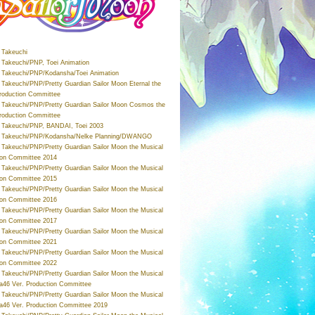
Takeuchi
Takeuchi/PNP, Toei Animation
Takeuchi/PNP/Kodansha/Toei Animation
Takeuchi/PNP/Pretty Guardian Sailor Moon Eternal the
roduction Committee
Takeuchi/PNP/Pretty Guardian Sailor Moon Cosmos the
roduction Committee
Takeuchi/PNP, BANDAI, Toei 2003
 Takeuchi/PNP/Kodansha/Nelke Planning/DWANGO
Takeuchi/PNP/Pretty Guardian Sailor Moon the Musical
ion Committee 2014
Takeuchi/PNP/Pretty Guardian Sailor Moon the Musical
ion Committee 2015
Takeuchi/PNP/Pretty Guardian Sailor Moon the Musical
ion Committee 2016
Takeuchi/PNP/Pretty Guardian Sailor Moon the Musical
ion Committee 2017
Takeuchi/PNP/Pretty Guardian Sailor Moon the Musical
ion Committee 2021
Takeuchi/PNP/Pretty Guardian Sailor Moon the Musical
ion Committee 2022
Takeuchi/PNP/Pretty Guardian Sailor Moon the Musical
a46 Ver. Production Committee
Takeuchi/PNP/Pretty Guardian Sailor Moon the Musical
a46 Ver. Production Committee 2019