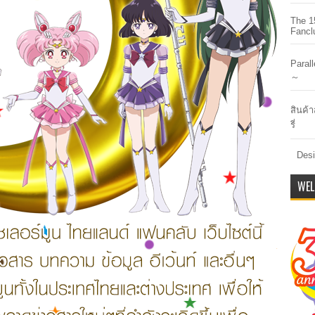
The 1
Fancl
Paral
～
สินค้า
รี่
Desi
WEL