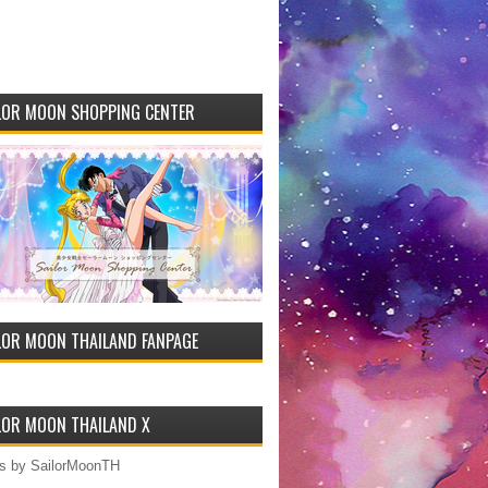
LOR MOON SHOPPING CENTER
LOR MOON THAILAND FANPAGE
LOR MOON THAILAND X
s by SailorMoonTH