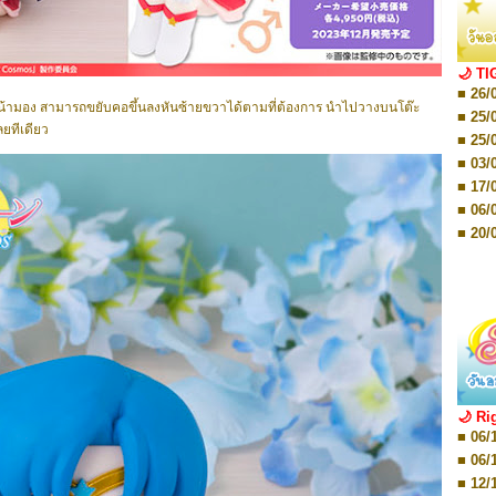
■ 01/
Editio
■ 01/
Editio
■ 03/
🌙 TI
Editio
■ 26/
■ 03/
นหน้ามอง สามารถขยับคอขึ้นลงหันซ้ายขวาได้ตามที่ต้องการ นำไปวางบนโต๊ะ
Editio
■ 25/
ยทีเดียว
■ 07/
■ 25/
Editio
■ 03/
■ 07/
Editio
■ 17/
■ 11/
■ 06/
Editio
■ 01/
■ 20/
Editio
■ 20/
■ 03/
■ 29/
Editio
■ 04/
■ 29/
Editio
■ 10/
■ TBA
■ TBA
■ 10/
■ 17/
■ 26/
🌙 Ri
■ 08/
■ 06/
■ 19/
■ 06/
■ 08/
■ 12/
■ 07/