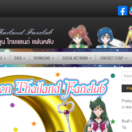
»
»
»
»
»
LE
DATA
DOWNLOAD
SOCIAL NETWORK
CONTACT STAFF
Po
Prett
ภาคค
สินค้
วัน