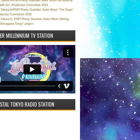
Takeuchi/PNP/Pretty Guardian Sailor Moon the Musical
a46 Ver. Production Committee 2024
Takeuchi/PNP/“Pretty Guardian Sailor Moon” The Super
oduction Committee 2025
Takeuchi, PNP/“Pretty Guardian Sailor Moon Shining
 Shinagawa Tokyo” project
VER MILLENNIUM TV STATION
STAL TOKYO RADIO STATION