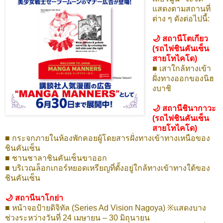
แสดงตามสถานที่
ต่าง ๆ ดังต่อไปนี้:
🌙 สถานีโตเกียว
(รถไฟชินคันเซ็น
สายโทไคโด)
■ เสาใกล้ทางเข้า
ฝั่งทางออกของนิฮ
งบาชิ
🌙 สถานีชินากาวะ
(รถไฟชินคันเซ็น
สายโทไคโด)
■ กระจกภายในห้องพักคอยผู้โดยสารฝั่งทางเข้าทางเหนือของ
ชินคันเซ็น
■ ชานชาลาชินคันเซ็นขาออก
■ บริเวณล็อกเกอร์หยอดเหรียญที่ตั้งอยู่ใกล้ทางเข้าทางใต้ของ
ชินคันเซ็น
🌙 สถานีนาโกย่า
■ หน้าจอป้ายดิจิทัล (Series Ad Vision Nagoya) ※แสดงบาง
ช่วงระหว่างวันที่ 24 เมษายน – 30 มิถุนายน