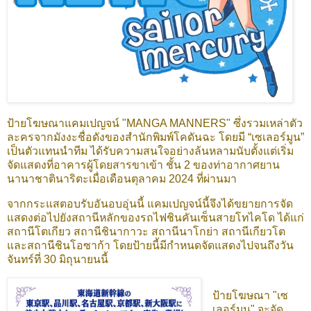
ป้าย
โฆษณาแคมเปญจน์ "MANGA MANNERS" ซึ่งรวมเหล่าตัว
ละครจากมังงะชื่อดังของสำนักพิมพ์โคดันฉะ โดยมี “เซเลอร์มูน”
เป็นตัวแทนนำทีม ได้รับความสนใจอย่างล้นหลามนับตั้งแต่เริ่ม
จัดแสดงที่อาคารผู้โดยสารขาเข้า ชั้น 2 ของท่าอากาศยาน
นานาชาตินาริตะเมื่อเดือนตุลาคม 2024 ที่ผ่านมา
จากกระแสตอบรับอันอบอุ่นนี้ แคมเปญจน์นี้จึงได้ขยายการจัด
แสดงต่อไปยังสถานีหลักของรถไฟชินคันเซ็นสายโทไคโด ได้แก่
สถานีโตเกียว สถานีชินากาวะ สถานีนาโกย่า สถานีเกียวโต
และสถานีชินโอซาก้า โดยป้ายนี้มีกำหนดจัดแสดงไปจนถึงวัน
จันทร์ที่ 30 มิถุนายนนี้
ป้ายโฆษณา "เซ
เลอร์มูน" จะจัด