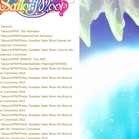
Takeuchi
Takeuchi/PNP, Toei Animation
Takeuchi/PNP/Kodansha/Toei Animation
Takeuchi/PNP/Pretty Guardian Sailor Moon Eternal the
roduction Committee
Takeuchi/PNP/Pretty Guardian Sailor Moon Cosmos the
roduction Committee
Takeuchi/PNP, BANDAI, Toei 2003
 Takeuchi/PNP/Kodansha/Nelke Planning/DWANGO
Takeuchi/PNP/Pretty Guardian Sailor Moon the Musical
ion Committee 2014
Takeuchi/PNP/Pretty Guardian Sailor Moon the Musical
ion Committee 2015
Takeuchi/PNP/Pretty Guardian Sailor Moon the Musical
ion Committee 2016
Takeuchi/PNP/Pretty Guardian Sailor Moon the Musical
ion Committee 2017
Takeuchi/PNP/Pretty Guardian Sailor Moon the Musical
ion Committee 2021
Takeuchi/PNP/Pretty Guardian Sailor Moon the Musical
ion Committee 2022
Takeuchi/PNP/Pretty Guardian Sailor Moon the Musical
a46 Ver. Production Committee
Takeuchi/PNP/Pretty Guardian Sailor Moon the Musical
a46 Ver. Production Committee 2019