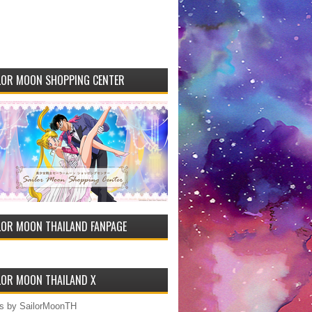
LOR MOON SHOPPING CENTER
LOR MOON THAILAND FANPAGE
LOR MOON THAILAND X
s by SailorMoonTH