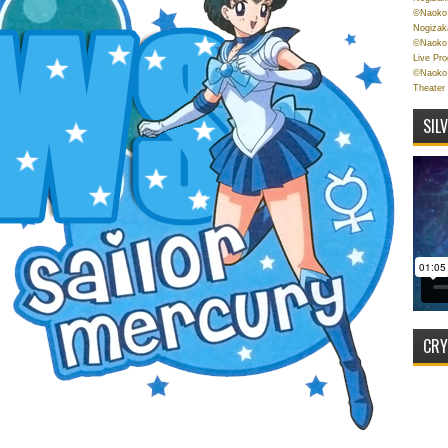
©Naoko 
Nogizak
©Naoko 
Live Pr
©Naoko 
Theater
SIL
CRY