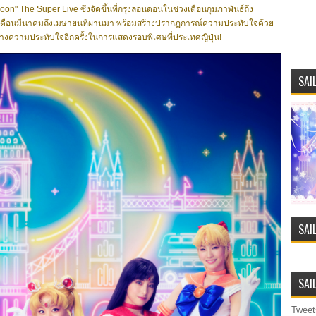
oon" The Super Live ซึ่งจัดขึ้นที่กรุงลอนดอนในช่วงเดือนกุมภาพันธ์ถึง
งเดือนมีนาคมถึงเมษายนที่ผ่านมา พร้อมสร้างปรากฏการณ์ความประทับใจด้วย
างความประทับใจอีกครั้งในการแสดงรอบพิเศษที่ประเทศญี่ปุ่น!
SAI
SAI
SAI
Tweet