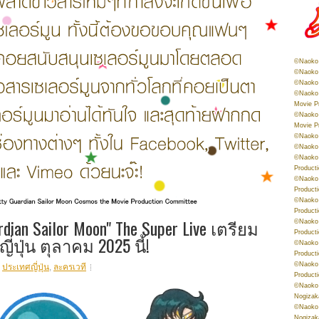
©Naoko 
©Naoko 
©Naoko 
©Naoko 
Movie P
©Naoko 
Movie P
©Naoko 
©Naoko
©Naoko 
Product
©Naoko 
Product
©Naoko 
Product
ian Sailor Moon" The Super Live เตรียม
©Naoko 
Product
ปุ่น ตุลาคม 2025 นี้!
©Naoko 
Product
©Naoko 
,
ประเทศญี่ปุ่น
,
ละครเวที
Product
©Naoko 
Nogizak
©Naoko 
Nogizak