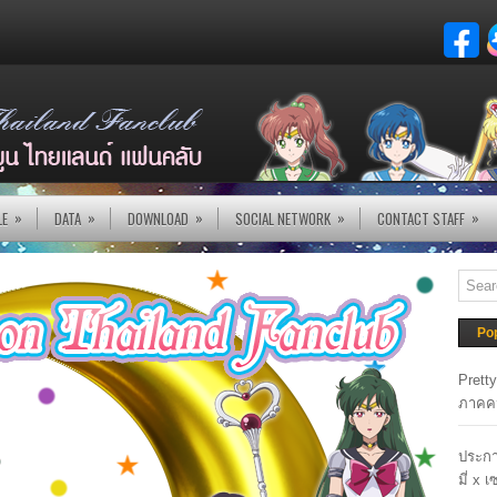
»
»
»
»
»
LE
DATA
DOWNLOAD
SOCIAL NETWORK
CONTACT STAFF
Po
Prett
ภาคค
ประกา
มี่ x 