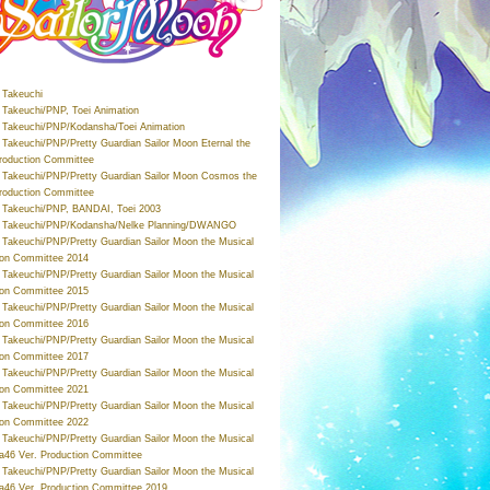
Takeuchi
Takeuchi/PNP, Toei Animation
Takeuchi/PNP/Kodansha/Toei Animation
Takeuchi/PNP/Pretty Guardian Sailor Moon Eternal the
roduction Committee
Takeuchi/PNP/Pretty Guardian Sailor Moon Cosmos the
roduction Committee
Takeuchi/PNP, BANDAI, Toei 2003
 Takeuchi/PNP/Kodansha/Nelke Planning/DWANGO
Takeuchi/PNP/Pretty Guardian Sailor Moon the Musical
ion Committee 2014
Takeuchi/PNP/Pretty Guardian Sailor Moon the Musical
ion Committee 2015
Takeuchi/PNP/Pretty Guardian Sailor Moon the Musical
ion Committee 2016
Takeuchi/PNP/Pretty Guardian Sailor Moon the Musical
ion Committee 2017
Takeuchi/PNP/Pretty Guardian Sailor Moon the Musical
ion Committee 2021
Takeuchi/PNP/Pretty Guardian Sailor Moon the Musical
ion Committee 2022
Takeuchi/PNP/Pretty Guardian Sailor Moon the Musical
a46 Ver. Production Committee
Takeuchi/PNP/Pretty Guardian Sailor Moon the Musical
a46 Ver. Production Committee 2019