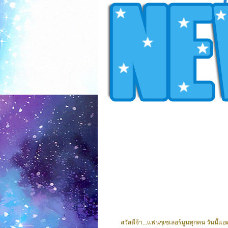
สวัสดีจ้า...แฟนๆเซเลอร์มูนทุกคน วันนี้แอด