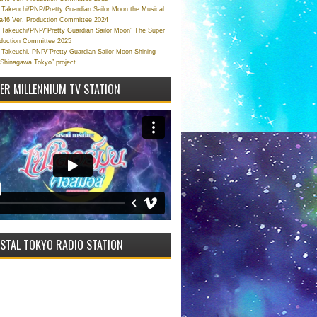
Takeuchi/PNP/Pretty Guardian Sailor Moon the Musical
a46 Ver. Production Committee 2024
Takeuchi/PNP/“Pretty Guardian Sailor Moon” The Super
oduction Committee 2025
Takeuchi, PNP/“Pretty Guardian Sailor Moon Shining
 Shinagawa Tokyo” project
VER MILLENNIUM TV STATION
STAL TOKYO RADIO STATION