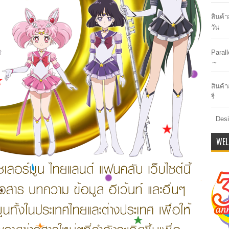
สินค้
วัน
Paral
～
สินค้า
รี่
Desi
WEL