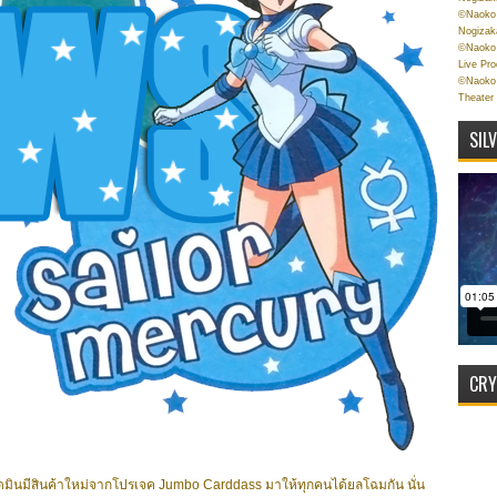
©Naoko 
Nogizak
©Naoko 
Live Pr
©Naoko 
Theater
SIL
CRY
มินมีสินค้าใหม่จากโปรเจค Jumbo Carddass มาให้ทุกคนได้ยลโฉมกัน นั่น