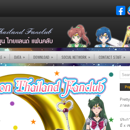
»
»
»
»
»
LE
DATA
DOWNLOAD
SOCIAL NETWORK
CONTACT STAFF
Po
Prett
ภาคค
ประกา
มี่ x 