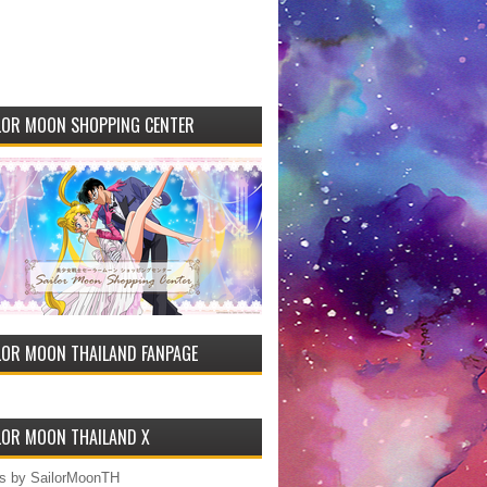
LOR MOON SHOPPING CENTER
LOR MOON THAILAND FANPAGE
LOR MOON THAILAND X
s by SailorMoonTH