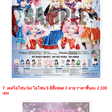
7. เคสไอโฟน 5s/ ไอโฟน 5 มีทั้งหมด 3 ลาย
ราคาชิ้นละ 2,100
เยน