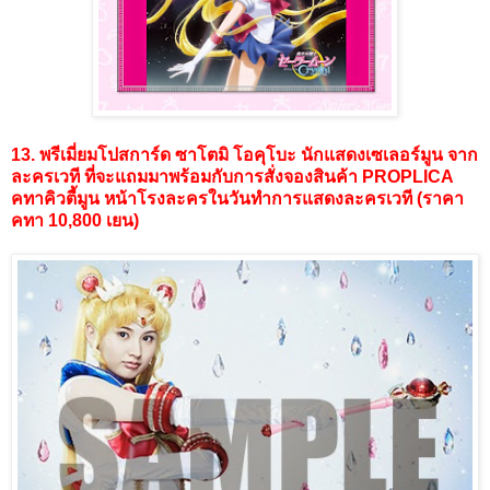
13. พรีเมี่ยมโปสการ์ด ซาโตมิ โอคุโบะ นักแสดงเซเลอร์มูน จาก
ละครเวที ที่จะแถมมาพร้อมกับการสั่งจองสินค้า PROPLICA
คทาคิวตี้มูน หน้าโรงละครในวันทำการแสดงละครเวที (ราคา
คทา 10,800 เยน)