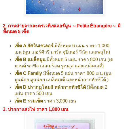
2. ภาพถ่ายจากละครเวทีเซเลอร์มูน ～Petite Étrangère～ มี
ทั้งหมด 5 เซ็ต
เซ็ต A อัศวินเซเลอร์
มีทั้งหมด 6 แผ่น ราคา 1,000
เยน (มูน เมอร์คิวรี่ มาร์ส จูปิเตอร์ วีนัส และพลูโต)
เซ็ต B แบล็คมูน
มีทั้งหมด 5 แผ่น ราคา 800 เยน (เด
มานต์ ซาฟิล เอสเมร็อด รูเบอุส และแบล็คเลดี้)
เซ็ต C Family
มีทั้งหมด 5 แผ่น ราคา 800 เยน (มูน
มูนน้อย มูนน้อย แบล็คเลดี้ และหน้ากากทักซิโด้ )
เซ็ต D ปรากฎโฉม!! หน้ากากทักซิโด้
มีทั้งหมด 2
แผ่น ราคา 500 เยน
เซ็ต E รวมเซ็ต
ราคา 3,000 เยน
3. ปากกาแสงไฟ ราคา 1,800 เยน