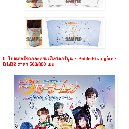
6. โปสเตอร์จ
ากละครเวทีเซเลอร์มูน ～Petite Étrangère～
B1/B2
ราคา 500/800 เยน