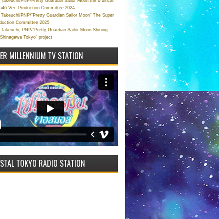
Takeuchi/PNP/Pretty Guardian Sailor Moon the Musical
a46 Ver. Production Committee 2024
Takeuchi/PNP/“Pretty Guardian Sailor Moon” The Super
oduction Committee 2025
Takeuchi, PNP/“Pretty Guardian Sailor Moon Shining
 Shinagawa Tokyo” project
VER MILLENNIUM TV STATION
STAL TOKYO RADIO STATION