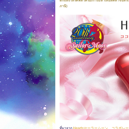
ตกแต่งโทรศัพท์ เครื่องรางมหาเสน่ห์คทาจันทร์
ภาษี)
ที่มาจาก
Heart×セーラームーン コラボレ