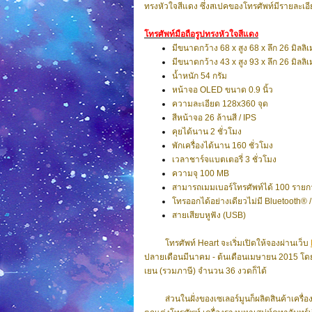
ทรงหัวใจสีแดง ซึ่งสเปคของโทรศัพท์มีรายละเอีย
โทรศัพท์มือถือรูปทรงหัวใจสีแดง
มีขนาดกว้าง 68 x สูง 68 x ลึก 26 มิลล
มีขนาดกว้าง 43 x สูง 93 x ลึก 26 มิ
น้ำหนัก 54 กรัม
หน้าจอ OLED ขนาด 0.9 นิ้ว
ความละเอียด 128x360 จุด
สีหน้าจอ 26 ล้านสี / IPS
คุยได้นาน 2 ชั่วโมง
พักเครื่องได้นาน 160 ชั่วโมง
เวลาชาร์จแบตเตอรี่ 3 ชั่วโมง
ความจุ 100 MB
สามารถเมมเบอร์โทรศัพท์ได้ 100 รายก
โทรออกได้อย่างเดียวไม่มี Bluetooth® /
สายเสียบหูฟัง (USB)
โทรศัพท์ Heart จะเริ่มเปิดให้จองผ่านเว็บ
ปลายเดือนมีนาคม - ต้นเดือนเมษายน 2015 โดย
เยน (รวมภาษี) จำนวน 36 งวดก็ได้
ส่วนในฝั่งของเซเลอร์มูนก็ผลิตสินค้าเครื่อ