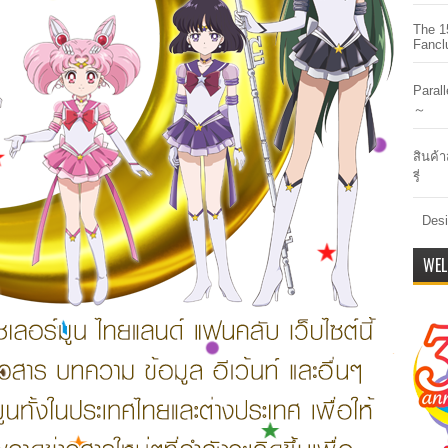
The 1
Fancl
Paral
～
สินค้า
รี่
Desi
WEL