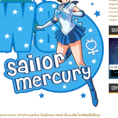
©Naoko 
Nogizak
©Naoko 
Live Pr
©Naoko 
Theater
SIL
CRY
แหวกแนว (สำหรับแอดมิน) โดยฝั่งของ Heart นั้นจะผลิตโทรศัพท์มือถือรูป