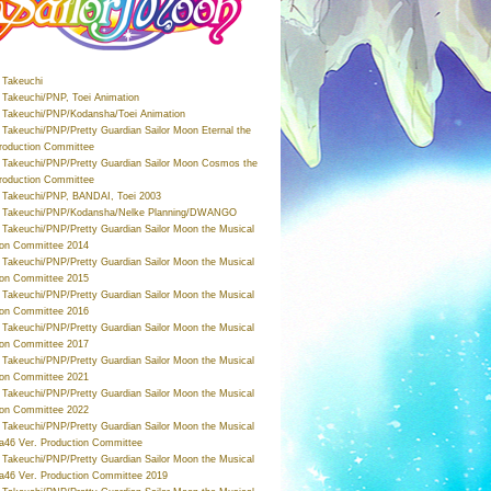
Takeuchi
Takeuchi/PNP, Toei Animation
Takeuchi/PNP/Kodansha/Toei Animation
Takeuchi/PNP/Pretty Guardian Sailor Moon Eternal the
roduction Committee
Takeuchi/PNP/Pretty Guardian Sailor Moon Cosmos the
roduction Committee
Takeuchi/PNP, BANDAI, Toei 2003
 Takeuchi/PNP/Kodansha/Nelke Planning/DWANGO
Takeuchi/PNP/Pretty Guardian Sailor Moon the Musical
ion Committee 2014
Takeuchi/PNP/Pretty Guardian Sailor Moon the Musical
ion Committee 2015
Takeuchi/PNP/Pretty Guardian Sailor Moon the Musical
ion Committee 2016
Takeuchi/PNP/Pretty Guardian Sailor Moon the Musical
ion Committee 2017
Takeuchi/PNP/Pretty Guardian Sailor Moon the Musical
ion Committee 2021
Takeuchi/PNP/Pretty Guardian Sailor Moon the Musical
ion Committee 2022
Takeuchi/PNP/Pretty Guardian Sailor Moon the Musical
a46 Ver. Production Committee
Takeuchi/PNP/Pretty Guardian Sailor Moon the Musical
a46 Ver. Production Committee 2019