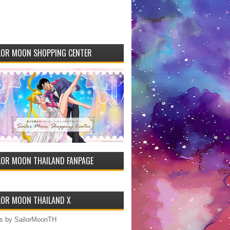
LOR MOON SHOPPING CENTER
LOR MOON THAILAND FANPAGE
LOR MOON THAILAND X
s by SailorMoonTH