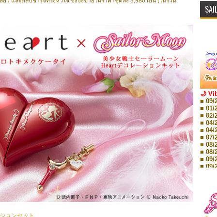
เสี้ยว และตลับชาร์จทรงหัวใจ ซึ่งจะขายในราคาชุดละ 3,980 เยน (ไม่รวม
SAI
🌙 Vi
■ 09/
■ 01/
■ 02/
■ 04/
■ 04/
■ 07/
■ 08/
■ 08/
■ 09/
■ 09/
■ 10/
■ 10/
■ 08/
Storie
■ 09/
Storie
ーションセット