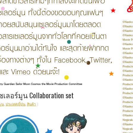
©Naoko 
©Naoko 
©Naoko 
©Naoko 
Movie P
©Naoko 
Movie P
©Naoko 
©Naoko
©Naoko 
Product
©Naoko 
Product
©Naoko 
Product
©Naoko 
เลอร์มูน Collaboration set
Product
©Naoko 
Product
มูน
,
ประเทศญี่ปุ่น
,
สินค้า
©Naoko 
Product
©Naoko 
Nogizak
©Naoko 
Nogizak