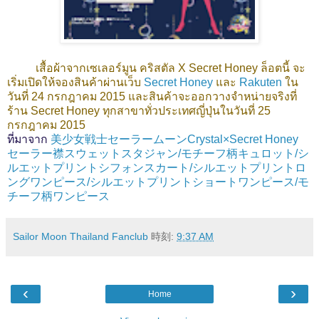
เสื้อผ้าจากเซเลอร์มูน คริสตัล X Secret Honey ล็อตนี้ จะ
เริ่มเปิดให้จองสินค้าผ่านเว็บ
Secret Honey
และ
Rakuten
ใน
วันที่ 24 กรกฎาคม 2015 และสินค้าจะออกวางจำหน่ายจริงที่
ร้าน Secret Honey ทุกสาขาทั่วประเทศญี่ปุ่นในวันที่ 25
กรกฎาคม 2015
ที่มาจาก
美少女戦士セーラームーンCrystal×Secret Honey
セーラー襟スウェットスタジャン/モチーフ柄キュロット/シ
ルエットプリントシフォンスカート/シルエットプリントロ
ングワンピース/シルエットプリントショートワンピース/モ
チーフ柄ワンピース
Sailor Moon Thailand Fanclub
時刻:
9:37 AM
‹
›
Home