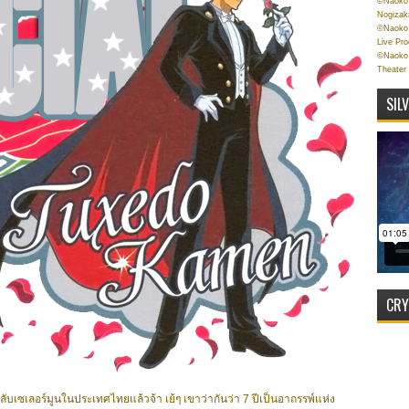
©Naoko 
Nogizak
©Naoko 
Live Pr
©Naoko 
Theater
SIL
CRY
บเซเลอร์มูนในประเทศไทยแล้วจ้า เย้ๆ เขาว่ากันว่า 7 ปีเป็นอาถรรพ์แห่ง