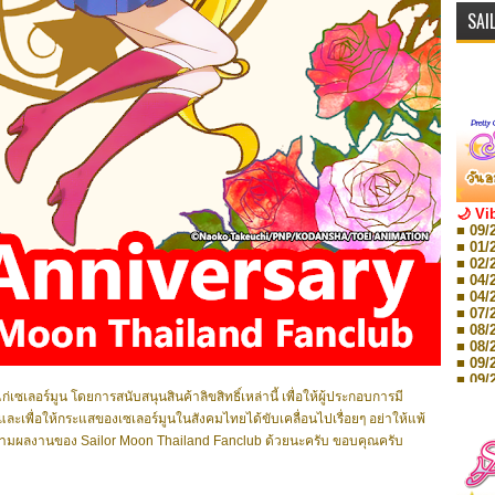
SAI
🌙 Vi
■ 09/
■ 01/
■ 02/
■ 04/
■ 04/
■ 07/
■ 08/
■ 08/
■ 09/
■ 09/
■ 10/
อร์มูน โดยการสนับสนุนสินค้าลิขสิทธิ์เหล่านี้ เพื่อให้ผู้ประกอบการมี
■ 10/
 และเพื่อให้กระแสของเซเลอร์มูนในสังคมไทยได้ขับเคลื่อนไปเรื่อยๆ อย่าให้แพ้
■ 08/
ิดตามผลงานของ Sailor Moon Thailand Fanclub ด้วยนะครับ ขอบคุณครับ
Storie
■ 09/
Storie