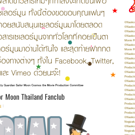
©Naoko 
©Naoko 
©Naoko 
©Naoko 
Movie P
©Naoko 
Movie P
©Naoko 
©Naoko
©Naoko 
Product
©Naoko 
Product
©Naoko 
Product
©Naoko 
lor Moon Thailand Fanclub
Product
©Naoko 
Product
ย
©Naoko 
Product
©Naoko 
Nogizak
©Naoko 
Nogizak