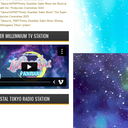
Takeuchi/PNP/Pretty Guardian Sailor Moon the Musical
a46 Ver. Production Committee 2024
Takeuchi/PNP/“Pretty Guardian Sailor Moon” The Super
oduction Committee 2025
Takeuchi, PNP/“Pretty Guardian Sailor Moon Shining
 Shinagawa Tokyo” project
VER MILLENNIUM TV STATION
STAL TOKYO RADIO STATION