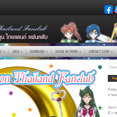
»
»
»
»
»
LE
DATA
DOWNLOAD
SOCIAL NETWORK
CONTACT STAFF
Po
Prett
ภาคค
ประกา
มี่ x 