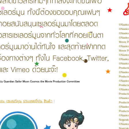
©Naoko 
©Naoko 
©Naoko 
©Naoko 
Movie P
©Naoko 
Movie P
©Naoko 
©Naoko
©Naoko 
Product
©Naoko 
Product
©Naoko 
Product
©Naoko 
Product
©Naoko 
าถะ
,
เซเลอร์มูน
,
ประเทศญี่ปุ่น
,
สินค้า
Product
©Naoko 
Product
©Naoko 
Nogizak
©Naoko 
Nogizak