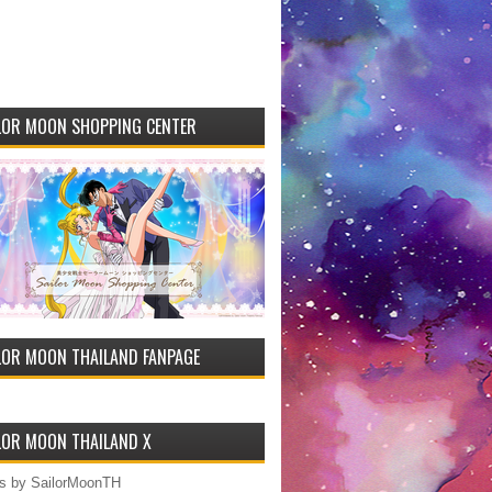
LOR MOON SHOPPING CENTER
LOR MOON THAILAND FANPAGE
LOR MOON THAILAND X
s by SailorMoonTH