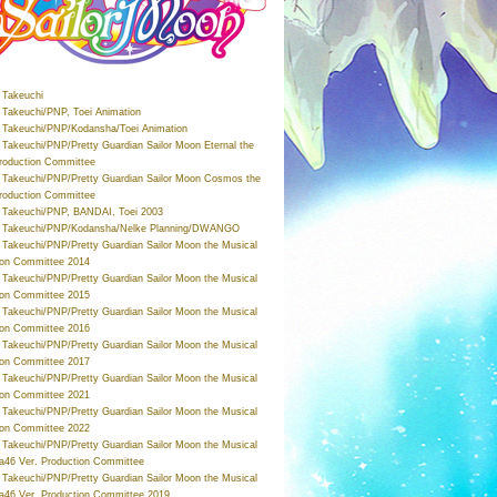
Takeuchi
Takeuchi/PNP, Toei Animation
Takeuchi/PNP/Kodansha/Toei Animation
Takeuchi/PNP/Pretty Guardian Sailor Moon Eternal the
roduction Committee
Takeuchi/PNP/Pretty Guardian Sailor Moon Cosmos the
roduction Committee
Takeuchi/PNP, BANDAI, Toei 2003
 Takeuchi/PNP/Kodansha/Nelke Planning/DWANGO
Takeuchi/PNP/Pretty Guardian Sailor Moon the Musical
ion Committee 2014
Takeuchi/PNP/Pretty Guardian Sailor Moon the Musical
ion Committee 2015
Takeuchi/PNP/Pretty Guardian Sailor Moon the Musical
ion Committee 2016
Takeuchi/PNP/Pretty Guardian Sailor Moon the Musical
ion Committee 2017
Takeuchi/PNP/Pretty Guardian Sailor Moon the Musical
ion Committee 2021
Takeuchi/PNP/Pretty Guardian Sailor Moon the Musical
ion Committee 2022
Takeuchi/PNP/Pretty Guardian Sailor Moon the Musical
a46 Ver. Production Committee
Takeuchi/PNP/Pretty Guardian Sailor Moon the Musical
a46 Ver. Production Committee 2019