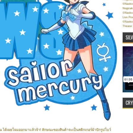
©Naoko 
Nogizak
©Naoko 
Live Pr
©Naoko 
Theater
SIL
CRY
์มูน ได้เผยโฉมออกมาแล้วจ้า! ลักษณะของสินค้าจะเป็นสติกเกอร์ผ้าปักรูปโบว์