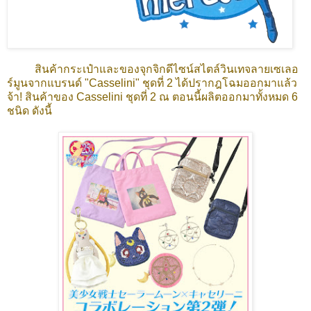
สินค้ากระเป๋าและของจุกจิกดีไซน์สไตล์วินเทจลายเซเลอ
ร์มูนจากแบรนด์ "Casselini" ชุดที่ 2 ได้ปรากฎโฉมออกมาแล้ว
จ้า! สินค้าของ Casselini ชุดที่ 2 ณ ตอนนี้ผลิตออกมาทั้งหมด 6
ชนิด ดังนี้