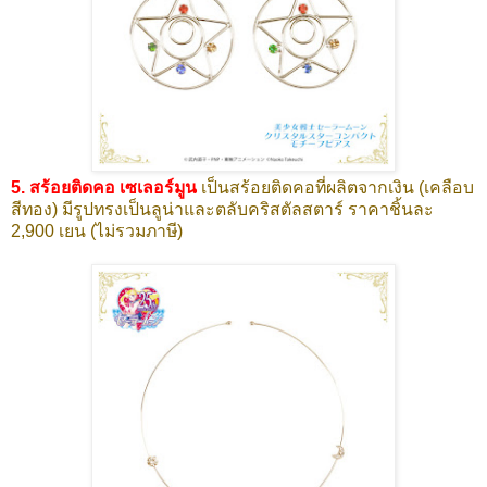
5. สร้อยติดคอ เซเลอร์มูน
เป็นสร้อยติดคอที่ผลิตจากเงิน (เคลือบ
สีทอง) มีรูปทรงเป็นลูน่าและตลับคริสตัลสตาร์ ราคาชิ้นละ
2,900 เยน (ไม่รวมภาษี)