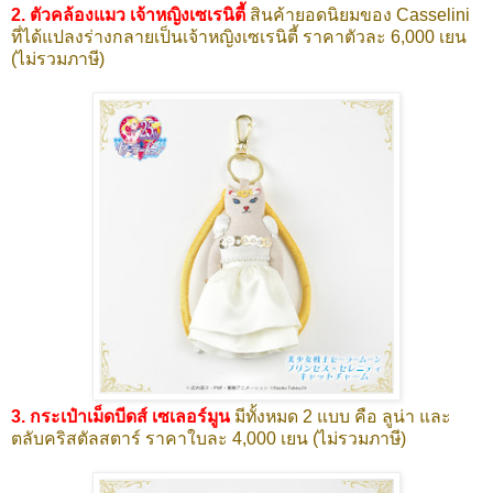
2. ตัวคล้องแมว เจ้าหญิงเซเรนิตี้
สินค้ายอดนิยมของ Casselini
ที่ได้แปลงร่างกลายเป็นเจ้าหญิงเซเรนิตี้ ราคาตัวละ 6,000 เยน
(ไม่รวมภาษี)
3. กระเป๋าเม็ดบีดส์ เซเลอร์มูน
มีทั้งหมด 2 แบบ คือ ลูน่า และ
ตลับคริสตัลสตาร์ ราคาใบละ 4,000 เยน (ไม่รวมภาษี)