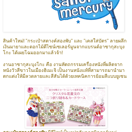
สินค้าใหม่! "กระเป๋าสตางค์สองพับ" และ "เคสใส่บัตร" ลายผลึก
เงินมายาและดอกไม้ดีไซน์เซเลอร์มูนจากแบรนด์อาซากุสะบุง
โกะ ได้เผยโฉมออกมาแล้วจ้า!
งานอาซากุสะบุงโกะ คือ งานหัตถกรรมเครื่องหนังที่ผลิตจาก
หนังวัวสีขาวในเมืองฮิเมะจิ เป็นงานหนังแท้ที่สามารถมานำมา
ตกแต่งให้มีลวดลายและสีสันได้ด้วยเทคนิคการย้อมสีแบบยูเซน