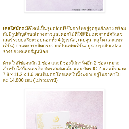
เคสใส่บัตร
มีดีไซน์เป็นรูปตลับปริซึมฮาร์ทอยู่จุดศูนย์กลาง พร้อม
กับมีรูปสัญลักษณ์ดวงดาวและดอกไม้ที่ใช้สีอิมเมจจากอัศวินเซ
เลอร์ระบบสุริยะรอบนอกทั้ง 4 (ยูเรนัส, เนปจูน, พลูโต และแซท
เทิร์น) ตกแต่งกระจัดกระจายเป็นแพทเทิร์นอยู่รอบๆตลับแปลง
ร่างของเซเลอร์มูนน้อย
ด้านในมีช่องหลัก 1 ช่อง และมีช่องใส่การ์ดอีก 2 ช่อง เหมาะ
สำหรับใส่บัตรเครดิต บัตรสะสมแต้ม และ บัตร IC ตัวเคสมีขนาด
7.8 x 11.2 x 1.6 เซนติเมตร โดยเคสใบนี้จะขายอยู่ในราคาใบ
ละ 14,800 เยน (ไม่รวมภาษี)