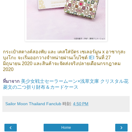
กระเป๋าสตางค์สองพับ และ เคสใส่บัตร เซเลอร์มูน x อาซากุสะ
บุงโกะ จะเริ่มออกวางจำหน่ายผ่านเว็บไซต์
IEI
วันที่ 27
มิถุนายน 2020 และสินค้าจะจัดส่งจริงปลายเดือนกรกฎาคม
2020
ที่มาจาก
美少女戦士セーラームーン×浅草文庫 クリスタル花
菱文の二つ折り財布＆カードケース
Sailor Moon Thailand Fanclub
時刻:
4:50 PM
‹
›
Home