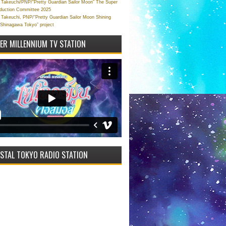
Takeuchi/PNP/“Pretty Guardian Sailor Moon” The Super
oduction Committee 2025
Takeuchi, PNP/“Pretty Guardian Sailor Moon Shining
 Shinagawa Tokyo” project
VER MILLENNIUM TV STATION
STAL TOKYO RADIO STATION