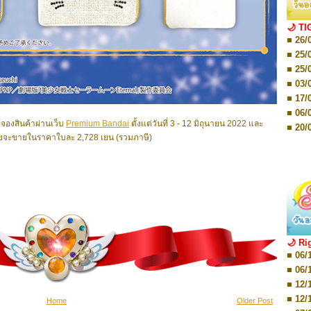
■ 01/
Editio
■ 03/
🌙 TI
Editio
■ 26/
■ 03/
Editio
■ 25/
■ 07/
■ 25/
Editio
■ 03/
■ 07/
Editio
■ 17/
■ 11/
■ 06/
Editio
ห้จองสินค้าผ่านเว็บ
Premium Bandai
ตั้งแต่วันที่ 3 - 12 มิถุนายน 2022 และ
■ 01/
■ 20/
Editio
โดยจะขายในราคาใบละ 2,728 เยน (รวมภาษี)
■ 20/
■ 03/
■ 29/
Editio
■ 04/
■ 29/
Editio
■ 10/
■ TBA
■ TBA
■ 10/
■ 17/
■ 26/
🌙 Ri
■ 08/
■ 06/
■ 19/
■ 06/
■ 08/
■ 12/
■ 07/
■ 12/
Home
Older Post
■ 28/