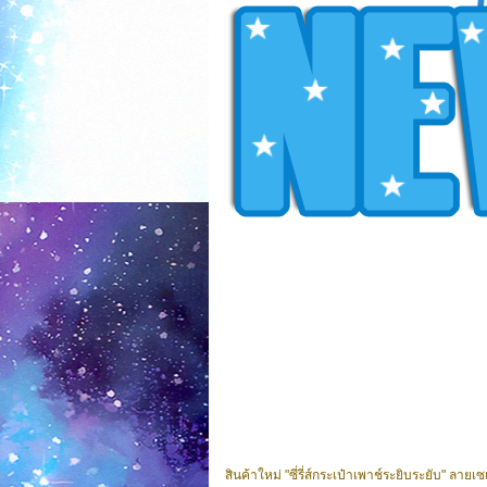
สินค้าใหม่ "ซี่รี่ส์กระเป๋าเพาช์ระยิบระยับ" ลา