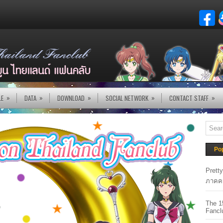
»
»
»
»
»
LE
DATA
DOWNLOAD
SOCIAL NETWORK
CONTACT STAFF
Po
Prett
ภาคค
The 1
Fancl