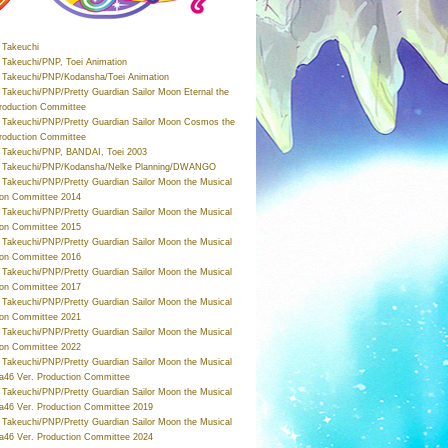
Takeuchi
Takeuchi/PNP, Toei Animation
Takeuchi/PNP/Kodansha/Toei Animation
Takeuchi/PNP/Pretty Guardian Sailor Moon Eternal the
roduction Committee
Takeuchi/PNP/Pretty Guardian Sailor Moon Cosmos the
roduction Committee
Takeuchi/PNP, BANDAI, Toei 2003
 Takeuchi/PNP/Kodansha/Nelke Planning/DWANGO
Takeuchi/PNP/Pretty Guardian Sailor Moon the Musical
ion Committee 2014
Takeuchi/PNP/Pretty Guardian Sailor Moon the Musical
ion Committee 2015
Takeuchi/PNP/Pretty Guardian Sailor Moon the Musical
ion Committee 2016
Takeuchi/PNP/Pretty Guardian Sailor Moon the Musical
ion Committee 2017
Takeuchi/PNP/Pretty Guardian Sailor Moon the Musical
ion Committee 2021
Takeuchi/PNP/Pretty Guardian Sailor Moon the Musical
ion Committee 2022
Takeuchi/PNP/Pretty Guardian Sailor Moon the Musical
a46 Ver. Production Committee
Takeuchi/PNP/Pretty Guardian Sailor Moon the Musical
a46 Ver. Production Committee 2019
Takeuchi/PNP/Pretty Guardian Sailor Moon the Musical
a46 Ver. Production Committee 2024