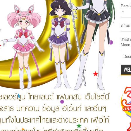
Paral
～
ภาพยน
เปิดต
Moon 
Desi
WEL