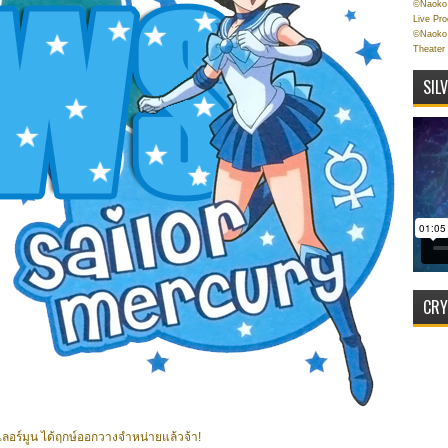
©Naoko 
Live Pr
©Naoko 
Theater
SIL
CRY
ยเซเลอร์มูน ได้ฤกษ์ออกวางจำหน่ายแล้วจ้า!