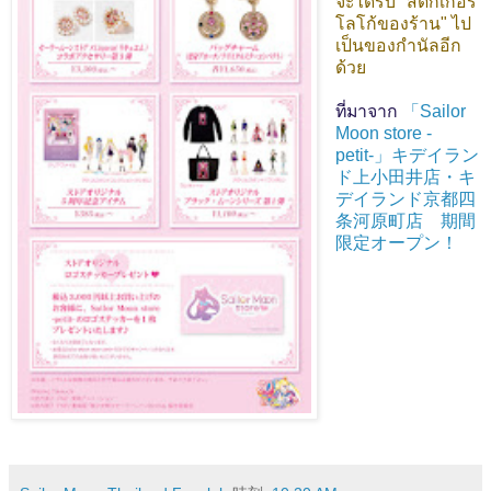
จะได้รับ "สติกเกอร์
โลโก้ของร้าน" ไป
เป็นของกำนัลอีก
ด้วย
ที่มาจาก
「Sailor
Moon store -
petit-」キデイラン
ド上小田井店・キ
デイランド京都四
条河原町店 期間
限定オープン！