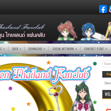
»
»
»
»
»
LE
DATA
DOWNLOAD
SOCIAL NETWORK
CONTACT STAFF
Po
Desi
WEL