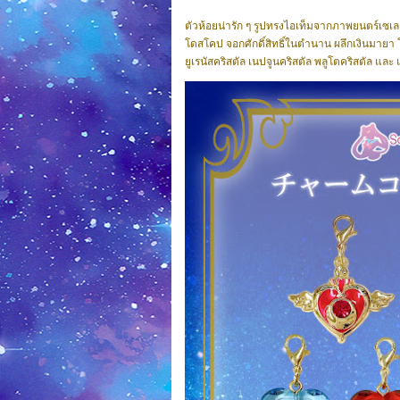
ตัวห้อยน่ารัก ๆ รูปทรงไอเท็มจากภาพยนตร์เซเลอ
โดสโคป จอกศักดิ์สิทธิ์ในตำนาน ผลึกเงินมายา โกลเ
ยูเรนัสคริสตัล เนปจูนคริสตัล พลูโตคริสตัล และ 