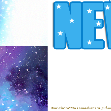
สินค้าสโตร์ออริจินัล คอลเลคชั่นตัวห้อย (สุ่ม