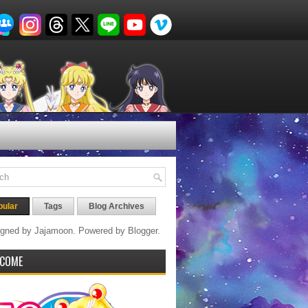
pular
Tags
Blog Archives
gned by Jajamoon. Powered by
Blogger
.
COME