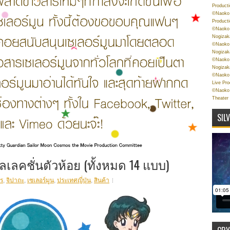
Product
©Naoko 
Product
©Naoko 
Nogizak
©Naoko 
Nogizak
©Naoko 
Nogizak
©Naoko 
Live Pr
©Naoko 
Theater
SIL
ลเลคชั่นตัวห้อย (ทั้งหมด 14 แบบ)
ร
,
จิปาถะ
,
เซเลอร์มูน
,
ประเทศญี่ปุ่น
,
สินค้า