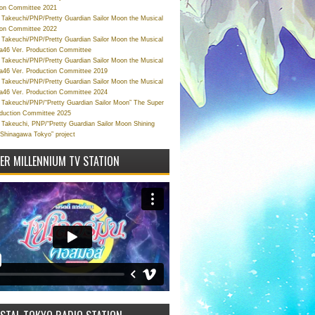
ion Committee 2021
Takeuchi/PNP/Pretty Guardian Sailor Moon the Musical
ion Committee 2022
Takeuchi/PNP/Pretty Guardian Sailor Moon the Musical
a46 Ver. Production Committee
Takeuchi/PNP/Pretty Guardian Sailor Moon the Musical
a46 Ver. Production Committee 2019
Takeuchi/PNP/Pretty Guardian Sailor Moon the Musical
a46 Ver. Production Committee 2024
Takeuchi/PNP/“Pretty Guardian Sailor Moon” The Super
oduction Committee 2025
Takeuchi, PNP/“Pretty Guardian Sailor Moon Shining
 Shinagawa Tokyo” project
VER MILLENNIUM TV STATION