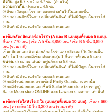
ตัวกิ๊บ:
สูง 6.7 × กว้าง 4.7 ซม. (ด้านใน)
ความยาวกิ๊บ:
ประมาณ 4.5 ซม.
※ สีของวัสดุออโรร่าอาจแตกต่างกันไปในแต่ละชิ้น
※ ขอสงวนสิทธิ์ในการเปลี่ยน/คืนสินค้าที่ไม่มีปัญหาในการใช้
งาน
※ สินค้ามีจำนวนจำกัด หมดแล้วหมดเลย
■ เข็มกลัดกลิตเตอร์ออโรร่า (A และ B แบบสุ่มทั้งหมด 5 แบบ):
ชิ้นละ 770 เยน | เซ็ต A 5 ชิ้น 3,850 เยน / เซ็ต B 5 ชิ้น 3,850
เยน (รวมภาษี)
เข็มกลัดตกแต่งด้วยฟอยล์ออโรร่าและกลิตเตอร์วิบวับบนพื้น
หลัง ใน 1 ซองจะมีเข็มกลัดแบบสุ่ม 1 ชิ้นจากทั้งหมด 5 แบบ
ขนาด:
ประมาณ เส้นผ่านศูนย์กลาง 5.6 ซม.
※ ขอสงวนสิทธิ์ในการเปลี่ยน/คืนสินค้าที่ไม่มีปัญหาในการใช้
งาน
※ สินค้ามีจำนวนจำกัด หมดแล้วหมดเลย
※ จะมีจำหน่ายแบบครบเซ็ตที่ Pretty Guardians เท่านั้น
※ จะมีจำหน่ายแบบแยกชิ้นที่ Sailor Moon store (ฮาราจูกุ),
Sailor Moon store ONLINE และ Lawson บางสาขา เท่านั้น!
■ เซ็ตการ์ดใสหัวใจ 2 ใบ (แบบสุ่มทั้งหมด 10 แบบ):
เซ็ตละ 660
เยน | ครบเซ็ต 10 ใบ 3,300 เยน (รวมภาษี)
การ์ดใสทรงหัวใจตกแต่งด้วยลายโฮโลแกรมทั่วทั้งใบ สะท้อน