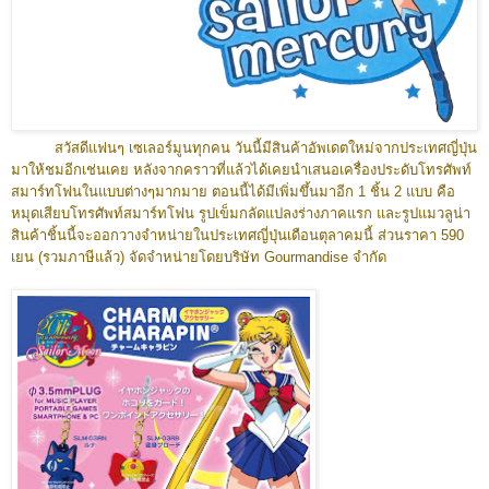
สวัสดีแฟนๆ เซเลอร์มูนทุกคน วันนี้มีสินค้าอัพเดตใหม่จากประเทศญี่ปุ่น
มาให้ชมอีกเช่นเคย หลังจากคราวที่แล้วได้เคยนำเสนอเครื่องประดับโทรศัพท์
สมาร์ทโฟนในแบบต่างๆมากมาย ตอนนี้ได้มีเพิ่มขึ้นมาอีก 1 ชิ้น 2 แบบ คือ
หมุดเสียบโทรศัพท์สมาร์ทโฟน รูปเข็มกลัดแปลงร่างภาคแรก และรูปแมวลูน่า
สินค้าชิ้นนี้จะออกวางจำหน่ายในประเทศญี่ปุ่นเดือนตุลาคมนี้ ส่วนราคา 590
เยน (รวมภาษีแล้ว) จัดจำหน่ายโดยบริษัท Gourmandise จำกัด