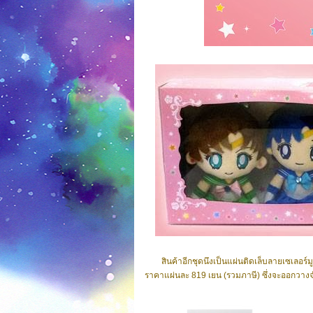
สินค้าอีกชุดนึงเป็นแผ่นติดเล็บลายเซเลอร์มู
ราคาแผ่นละ 819 เยน (รวมภาษี) ซึ่งจะออกวางจ