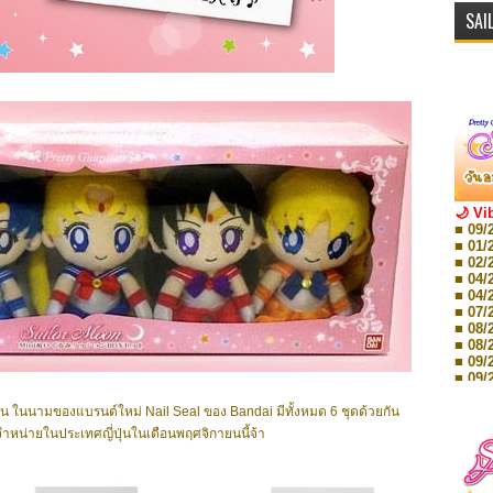
SAI
🌙 Vi
■ 09/
■ 01/
■ 02/
■ 04/
■ 04/
■ 07/
■ 08/
■ 08/
■ 09/
■ 09/
■ 10/
■ 10/
น ในนามของแบรนด์ใหม่ Nail Seal ของ Bandai มีทั้งหมด 6 ชุดด้วยกัน
■ 08/
ำหน่ายในประเทศญี่ปุ่นในเดือนพฤศจิกายนนี้จ้า
Storie
■ 09/
Storie