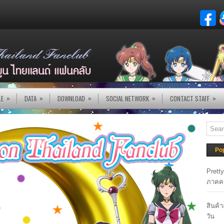
»
»
»
»
»
LE
DATA
DOWNLOAD
SOCIAL NETWORK
CONTACT STAFF
Po
Prett
ภาคค
สินค้
วัน