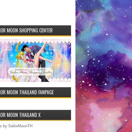
LOR MOON SHOPPING CENTER
LOR MOON THAILAND FANPAGE
LOR MOON THAILAND X
s by SailorMoonTH