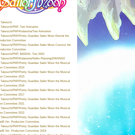
Takeuchi
Takeuchi/PNP, Toei Animation
Takeuchi/PNP/Kodansha/Toei Animation
Takeuchi/PNP/Pretty Guardian Sailor Moon Eternal the
roduction Committee
Takeuchi/PNP/Pretty Guardian Sailor Moon Cosmos the
roduction Committee
Takeuchi/PNP, BANDAI, Toei 2003
 Takeuchi/PNP/Kodansha/Nelke Planning/DWANGO
Takeuchi/PNP/Pretty Guardian Sailor Moon the Musical
ion Committee 2014
Takeuchi/PNP/Pretty Guardian Sailor Moon the Musical
ion Committee 2015
Takeuchi/PNP/Pretty Guardian Sailor Moon the Musical
ion Committee 2016
Takeuchi/PNP/Pretty Guardian Sailor Moon the Musical
ion Committee 2017
Takeuchi/PNP/Pretty Guardian Sailor Moon the Musical
ion Committee 2021
Takeuchi/PNP/Pretty Guardian Sailor Moon the Musical
ion Committee 2022
Takeuchi/PNP/Pretty Guardian Sailor Moon the Musical
a46 Ver. Production Committee
Takeuchi/PNP/Pretty Guardian Sailor Moon the Musical
a46 Ver. Production Committee 2019