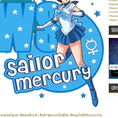
©Naoko 
Nogizak
©Naoko 
Live Pr
©Naoko 
Theater
SIL
CRY
ซเลอร์มูนมาอัพเดตอีกแล้ว สินค้าชุดแรกเป็นตุ๊กตายัดนุ่นไซส์มินิแบบบรรจุ