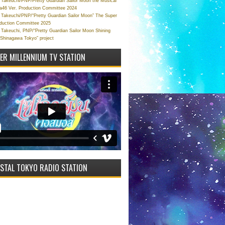
Takeuchi/PNP/Pretty Guardian Sailor Moon the Musical
a46 Ver. Production Committee 2024
Takeuchi/PNP/“Pretty Guardian Sailor Moon” The Super
oduction Committee 2025
Takeuchi, PNP/“Pretty Guardian Sailor Moon Shining
 Shinagawa Tokyo” project
VER MILLENNIUM TV STATION
STAL TOKYO RADIO STATION