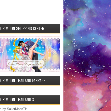
LOR MOON SHOPPING CENTER
LOR MOON THAILAND FANPAGE
LOR MOON THAILAND X
s by SailorMoonTH