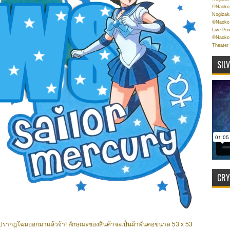
©Naoko 
Nogizak
©Naoko 
Live Pr
©Naoko 
Theater
SIL
CRY
้ปรากฎโฉมออกมาแล้วจ้า
!
ลักษณะของสินค้าจะเป็นผ้าพันคอ
ขนาด 53 x 53