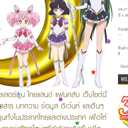
ประกา
มี่ x 
Paral
～
สินค้า
รี่
Desi
WEL