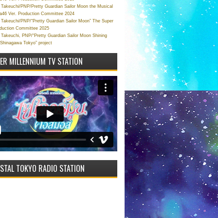
Takeuchi/PNP/Pretty Guardian Sailor Moon the Musical
a46 Ver. Production Committee 2024
Takeuchi/PNP/“Pretty Guardian Sailor Moon” The Super
oduction Committee 2025
Takeuchi, PNP/“Pretty Guardian Sailor Moon Shining
 Shinagawa Tokyo” project
VER MILLENNIUM TV STATION
STAL TOKYO RADIO STATION