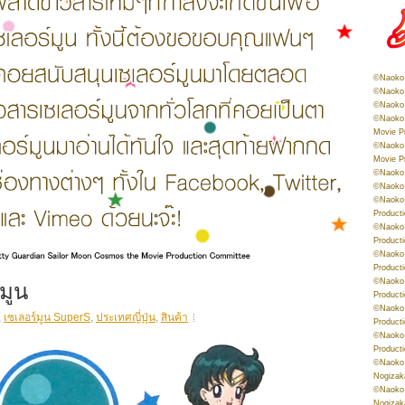
©Naoko 
©Naoko 
©Naoko 
©Naoko 
Movie P
©Naoko 
Movie P
©Naoko 
©Naoko
©Naoko 
Product
©Naoko 
Product
©Naoko 
Product
มูน
©Naoko 
Product
©Naoko 
,
เซเลอร์มูน SuperS
,
ประเทศญี่ปุ่น
,
สินค้า
Product
©Naoko 
Product
©Naoko 
Nogizak
©Naoko 
Nogizak