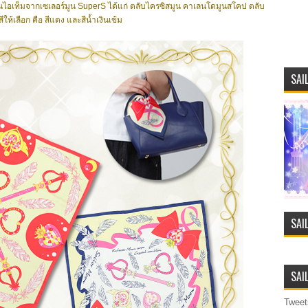
นไอเท็มจากเซเลอร์มูน SuperS ได้แก่ ตลับไครซิสมูน คาเลนโดมูนสโคป ตลับ
สีให้เลือก คือ สีแดง และสีน้ำเงินเข้ม
SAI
SAI
SAI
Tweet