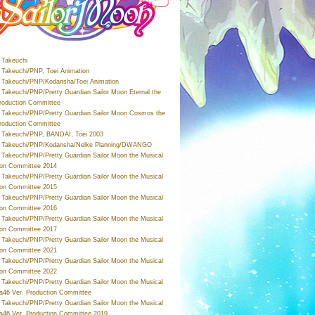
Takeuchi
Takeuchi/PNP, Toei Animation
Takeuchi/PNP/Kodansha/Toei Animation
Takeuchi/PNP/Pretty Guardian Sailor Moon Eternal the
roduction Committee
Takeuchi/PNP/Pretty Guardian Sailor Moon Cosmos the
roduction Committee
Takeuchi/PNP, BANDAI, Toei 2003
 Takeuchi/PNP/Kodansha/Nelke Planning/DWANGO
Takeuchi/PNP/Pretty Guardian Sailor Moon the Musical
ion Committee 2014
Takeuchi/PNP/Pretty Guardian Sailor Moon the Musical
ion Committee 2015
Takeuchi/PNP/Pretty Guardian Sailor Moon the Musical
ion Committee 2016
Takeuchi/PNP/Pretty Guardian Sailor Moon the Musical
ion Committee 2017
Takeuchi/PNP/Pretty Guardian Sailor Moon the Musical
ion Committee 2021
Takeuchi/PNP/Pretty Guardian Sailor Moon the Musical
ion Committee 2022
Takeuchi/PNP/Pretty Guardian Sailor Moon the Musical
a46 Ver. Production Committee
Takeuchi/PNP/Pretty Guardian Sailor Moon the Musical
a46 Ver. Production Committee 2019