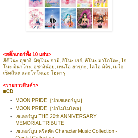
<สติ๊กเกอร์ทั้ง 10 แผ่น>
สึคิโนะ อุซางิ, มิซุโนะ อามิ
, ฮิโนะ เรย์, คิโนะ มาโกโตะ, ไอ
โนะ มินาโกะ, อุซางิน้อย, เทนโอ ฮารุกะ, ไคโอ มิจิรุ, เมโอ
เซ็ตสึนะ และโทโมเอะ โฮตารุ
<รายการสินค้า>
■CD
MOON PRIDE［ปกเซเลอร์มูน］
MOON PRIDE［ปกโมโมโคล］
เซเลอร์มูน THE 20th ANNIVERSARY
MEMORIAL TRIBUTE
เซเลอร์มูน คริสตัล Character Music Collection -
Crystal Collection-