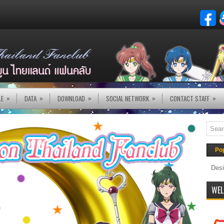
»
»
»
»
»
LE
DATA
DOWNLOAD
SOCIAL NETWORK
CONTACT STAFF
Po
Desi
WEL