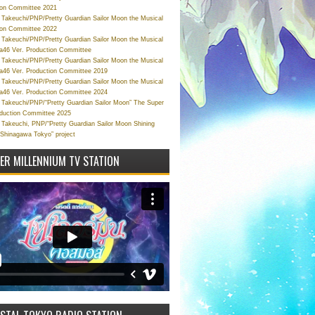
ion Committee 2021
Takeuchi/PNP/Pretty Guardian Sailor Moon the Musical
ion Committee 2022
Takeuchi/PNP/Pretty Guardian Sailor Moon the Musical
a46 Ver. Production Committee
Takeuchi/PNP/Pretty Guardian Sailor Moon the Musical
a46 Ver. Production Committee 2019
Takeuchi/PNP/Pretty Guardian Sailor Moon the Musical
a46 Ver. Production Committee 2024
Takeuchi/PNP/“Pretty Guardian Sailor Moon” The Super
oduction Committee 2025
Takeuchi, PNP/“Pretty Guardian Sailor Moon Shining
 Shinagawa Tokyo” project
VER MILLENNIUM TV STATION