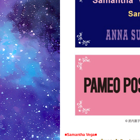
■Samantha Vega■