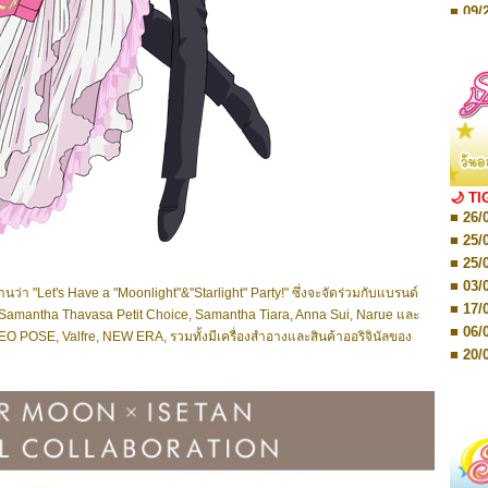
■ 09/
■ 10/
■ 10/
■ 08/
Storie
■ 09/
Storie
■ 01/
Editio
■ 01/
Editio
■ 03/
🌙 TI
Editio
■ 26/
■ 03/
Editio
■ 25/
■ 07/
■ 25/
Editio
■ 03/
■ 07/
ว่า "Let's Have a "Moonlight"&"Starlight" Party!" ซึ่งจะจัดร่วมกับแบรนด์
Editio
■ 17/
Samantha Thavasa Petit Choice,
Samantha Tiara,
Anna Sui,
Narue และ
■ 11/
■ 06/
PAMEO POSE, Valfre, NEW ERA, รวมทั้งมีเครื่องสำอางและสินค้าออริจินัลของ
Editio
■ 01/
■ 20/
Editio
■ 20/
■ 03/
■ 29/
Editio
■ 04/
■ 29/
Editio
■ 10/
■ TBA
■ TBA
■ 10/