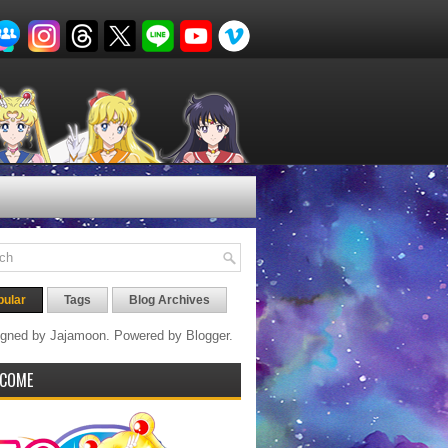
pular
Tags
Blog Archives
gned by Jajamoon. Powered by
Blogger
.
COME