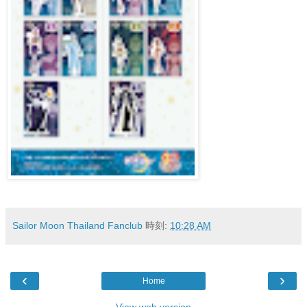
Sailor Moon Thailand Fanclub
時刻:
10:28 AM
‹
›
Home
View web version