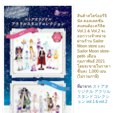
สินค้าสโตร์ออริจิ
นัล คอลเลคชั่น
สแตนด์อะคริลิค
Vol.1 & Vol.2 จะ
ออกวางจำหน่าย
ผ่านร้าน Sailor
Moon store และ
Sailor Moon store-
petit- เดือน
กุมภาพันธ์ 2021
โดยจะขายในราคา
ชิ้นละ 1,000 เยน
(ไม่รวมภาษี)
ที่มาจาก
ストアオ
リジナル アクリル
スタンドコレクシ
ョン vol.1＆vol.2