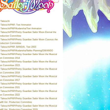
Takeuchi
Takeuchi/PNP, Toei Animation
Takeuchi/PNP/Kodansha/Toei Animation
Takeuchi/PNP/Pretty Guardian Sailor Moon Eternal the
roduction Committee
Takeuchi/PNP/Pretty Guardian Sailor Moon Cosmos the
roduction Committee
Takeuchi/PNP, BANDAI, Toei 2003
 Takeuchi/PNP/Kodansha/Nelke Planning/DWANGO
Takeuchi/PNP/Pretty Guardian Sailor Moon the Musical
ion Committee 2014
Takeuchi/PNP/Pretty Guardian Sailor Moon the Musical
ion Committee 2015
Takeuchi/PNP/Pretty Guardian Sailor Moon the Musical
ion Committee 2016
Takeuchi/PNP/Pretty Guardian Sailor Moon the Musical
ion Committee 2017
Takeuchi/PNP/Pretty Guardian Sailor Moon the Musical
ion Committee 2021
Takeuchi/PNP/Pretty Guardian Sailor Moon the Musical
ion Committee 2022
Takeuchi/PNP/Pretty Guardian Sailor Moon the Musical
a46 Ver. Production Committee
Takeuchi/PNP/Pretty Guardian Sailor Moon the Musical
a46 Ver. Production Committee 2019