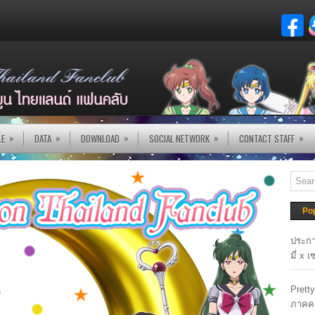
»
»
»
»
»
LE
DATA
DOWNLOAD
SOCIAL NETWORK
CONTACT STAFF
Po
ประกา
มี่ x 
Prett
ภาคค