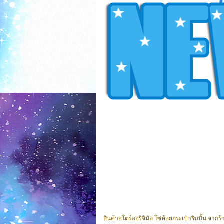
สินค้าสโตร์ออริจินัล โซ่ห้อยกระเป๋าริบบิ้น จา