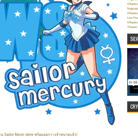
©Naoko 
Nogizak
©Naoko 
Live Pr
©Naoko 
Theater
SIL
CRY
กร้าน Sailor Moon store พร้อมออกวางจำหน่ายแล้ว!