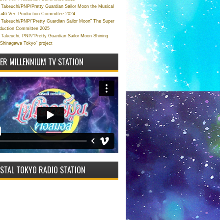
Takeuchi/PNP/Pretty Guardian Sailor Moon the Musical
a46 Ver. Production Committee 2024
Takeuchi/PNP/“Pretty Guardian Sailor Moon” The Super
oduction Committee 2025
Takeuchi, PNP/“Pretty Guardian Sailor Moon Shining
 Shinagawa Tokyo” project
VER MILLENNIUM TV STATION
STAL TOKYO RADIO STATION