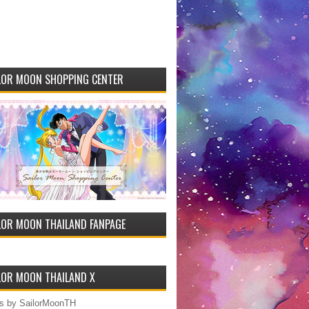
LOR MOON SHOPPING CENTER
LOR MOON THAILAND FANPAGE
LOR MOON THAILAND X
s by SailorMoonTH