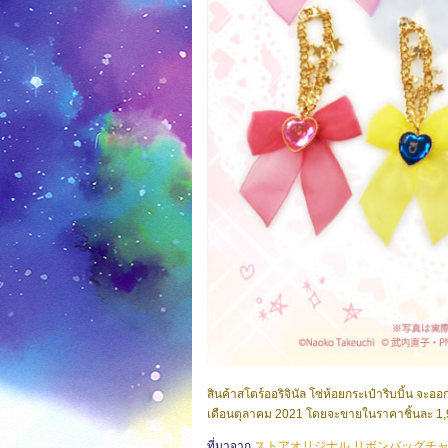
สินค้าสโตร์ออริจินัล โซ่ห้อยกระเป๋าริบบิ้น จะ
เดือนตุลาคม 2021 โดยจะขายในราคาชิ้นละ 1,
ที่มาจาก
ストアオリジナル リボンバッグチ