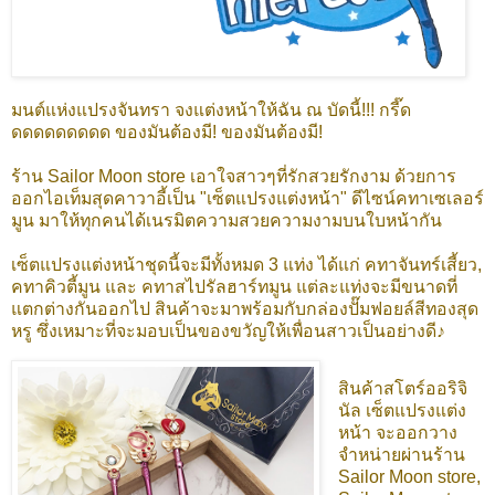
มนต์แห่งแปรงจันทรา จงแต่งหน้าให้ฉัน ณ บัดนี้!!! กรี๊ด
ดดดดดดดดด ของมันต้องมี! ของมันต้องมี!
ร้าน Sailor Moon store เอาใจสาวๆที่รักสวยรักงาม ด้วยการ
ออกไอเท็มสุดคาวาอี้เป็น "เซ็ตแปรงแต่งหน้า" ดีไซน์คทาเซเลอร์
มูน มาให้ทุกคนได้เนรมิตความสวยความงามบนใบหน้ากัน
เซ็ตแปรงแต่งหน้าชุดนี้จะมีทั้งหมด 3 แท่ง ได้แก่ คทาจันทร์เสี้ยว,
คทาคิวตี้มูน และ คทาสไปรัลฮาร์ทมูน แต่ละแท่งจะมีขนาดที่
แตกต่างกันออกไป สินค้าจะมาพร้อมกับกล่องปั๊มฟอยล์สีทองสุด
หรู ซึ่งเหมาะที่จะมอบเป็นของขวัญให้เพื่อนสาวเป็นอย่างดี♪
สินค้าสโตร์ออริจิ
นัล เซ็ตแปรงแต่ง
หน้า จะออกวาง
จำหน่ายผ่านร้าน
Sailor Moon store,