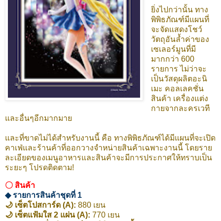
ยิ่งไปกว่านั้น ทาง
พิพิธภัณฑ์มีแผนที่
จะจัดแสดงโชว์
วัตถุอันล้ำค่าของ
เซเลอร์มูนที่มี
มากกว่า 600
รายการ ไม่ว่าจะ
เป็นวัสดุผลิตอะนิ
เมะ คอลเลคชั่น
สินค้า เครื่องแต่ง
กายจากละครเวที
และอื่นๆอีกมากมาย
และที่ขาดไม่ได้สำหรับงานนี้ คือ ทางพิพิธภัณฑ์ได้มีแผนที่จะเปิด
คาเฟ่และร้านค้าที่ออกวางจำหน่ายสินค้าเฉพาะงานนี้ โดยราย
ละเอียดของเมนูอาหารและสินค้าจะมีการประกาศให้ทราบเป็น
ระยะๆ โปรดติดตาม!
〇 สินค้า
◆ รายการสินค้าชุดที่ 1
🌙 เซ็ตโปสการ์ด (A):
880 เยน
🌙 เซ็ตแฟ้มใส 2 แผ่น (A):
770 เยน