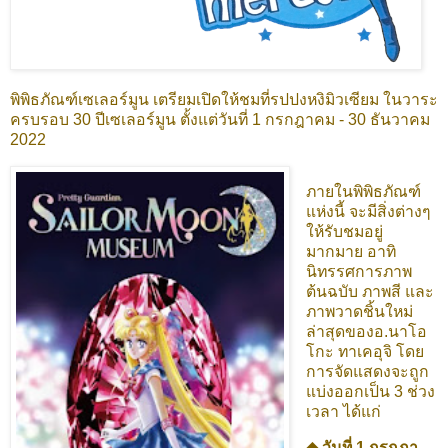
พิพิธภัณฑ์เซเลอร์มูน เตรียมเปิดให้ชมที่รปปงหงิมิวเซียม ในวาระ
ครบรอบ 30 ปีเซเลอร์มูน ตั้งแต่วันที่ 1 กรกฎาคม - 30 ธันวาคม
2022
ภายในพิพิธภัณฑ์
แห่งนี้ จะมีสิ่งต่างๆ
ให้รับชมอยู่
มากมาย อาทิ
นิทรรศการภาพ
ต้นฉบับ ภาพสี และ
ภาพวาดชิ้นใหม่
ล่าสุดของอ.นาโอ
โกะ ทาเคอุจิ โดย
การจัดแสดงจะถูก
แบ่งออกเป็น 3 ช่วง
เวลา ได้แก่
◆ วันที่ 1 กรกฏา