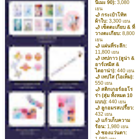
นิเมะ 90):
3,080
เยน
🌙 กระเป๋าโท้ท
ผ้าใบ:
3,300 เยน
🌙 เซ็ตตะเกียบ & ที่
วางตะเกียบ:
8,800
เยน
🌙 แผ่นที่ระลึก:
11,800 เยน
🌙 เทปกาว (ลูน่า &
อาร์เทมิส &
ไดอาน่า):
440 เยน
🌙 เทปใส (ไอเท็ม):
550 เยน
🌙 สติกเกอร์ออโร
ร่า (สุ่ม ทั้งหมด 10
แบบ):
440 เยน
🌙 ลูกอมรสเปรี้ยว:
432 เยน
🌙 แก้วเก็บความ
ร้อน:
1,980 เยน
🌙 ซองแว่นตา:
1,980 เยน