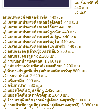
เลอร์เมอร์คิวรี่:
440 เยน
🌙 เคส
อเนกประสงค์ เซเลอร์มาร์ส:
440 เยน
🌙 เคสอเนกประสงค์ เซเลอร์จูปิเตอร์:
440 เยน
🌙 เคสอเนกประสงค์ เซเลอร์วีนัส:
440 เยน
🌙 เคสอเนกประสงค์ เซเลอร์ยูเรนัส:
440 เยน
🌙 เคสอเนกประสงค์ เซเลอร์เนปจูน:
440 เยน
🌙 เคสอเนกประสงค์ เซเลอร์พลูโต:
440 เยน
🌙 เคสอเนกประสงค์ เซเลอร์แซทเทิร์น:
440 เยน
🌙 ตลับกระจก (เจ้าหญิงเซเรนิตี้):
2,200 เยน
🌙 ตลับกระจก (ลูน่า): 2
,200 เยน
🌙 กระบอกน้ำสแตนเลส:
1,760 เยน
🌙 กล่องข้าวพร้อมช้อนส้อมตะเกียบ:
2,200 เยน
🌙 ที่รองแก้วดูดซึมน้ำ (ตลับคอสมิคฮาร์ท):
880 เยน
🌙 กระจกพับได้:
2,640 เยน
🌙 ครีมทามือ:
990 เยน
🌙 ครีมทาปาก:
880 เยน
🌙 หมอนไดคัท (มูนสติ๊ก):
2,420 เยน
🌙 หมอนไดคัท (คทาคิวตี้มูน):
2,640 เยน
🌙 ผ้าขนหนูผืนเล็ก (ลายผ้าปูเตียงของอุซางิ):
990 เยน
🌙 กระเป๋าเชือกรูดมีหู (ลายผ้าปูเตียงของอุซางิ):
3,080 เยน