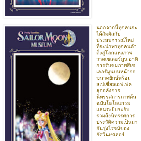
นอกจากนี้ทุกคนจะ
ได้สัมผัสกับ
ประสบการณ์ใหม่
ที่จะนำพาทุกคนดำ
ดิ่งสู่โลกแห่งภาพ
วาดเซเลอร์มูน อาทิ
การรับชมภาพสีเซ
เลอร์มูนบนหน้าจอ
ขนาดยักษ์พร้อม
สเปเชี่ยลเอฟเฟค
สุดอลังการ
นิทรรศการภาพต้น
ฉบับโฮโลแกรม
แสนระยิบระยับ
รวมถึงนิทรรศการ
ประวัติความเป็นมา
อันรุ่งโรจน์ของ
อัศวินเซเลอร์