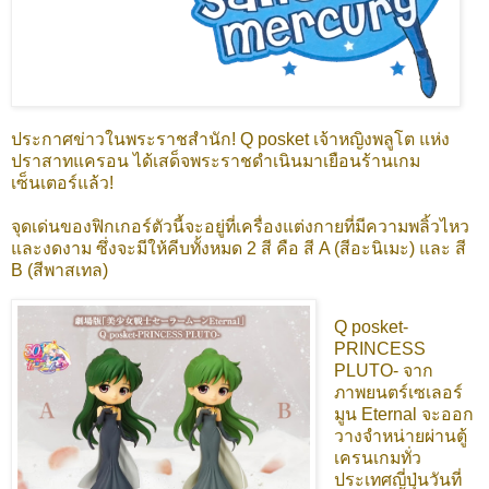
ประกาศข่าวในพระราชสำนัก! Q posket เจ้าหญิงพลูโต แห่ง
ปราสาทแครอน ได้เสด็จพระราชดําเนินมาเยือนร้านเกม
เซ็นเตอร์แล้ว!
จุดเด่นของฟิกเกอร์ตัวนี้จะอยู่ที่เครื่องแต่งกายที่มีความพลิ้วไหว
และงดงาม ซึ่งจะมีให้คีบทั้งหมด 2 สี คือ สี A (สีอะนิเมะ) และ สี
B (สีพาสเทล)
Q posket-
PRINCESS
PLUTO- จาก
ภาพยนตร์เซเลอร์
มูน Eternal จะออก
วางจำหน่ายผ่านตู้
เครนเกมทั่ว
ประเทศญี่ปุ่นวันที่