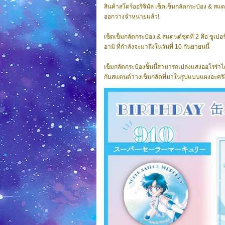
สินค้าสโตร์ออริจินัล เซ็ตเข็มกลัดกระป๋อง & สแ
ออกวางจำหน่ายแล้ว!
เซ็ตเข็มกลัดกระป๋อง & สแตนด์ชุดที่ 2 คือ ซูเปอร
อามิ ที่กำลังจะมาถึงในวันที่ 10 กันยายนนี้
เข็มกลัดกระป๋องชิ้นนี้สามารถเปล่งแสงออโรร่
กับสแตนด์วางเข็มกลัดที่มาในรูปแบบแผงอะคริล