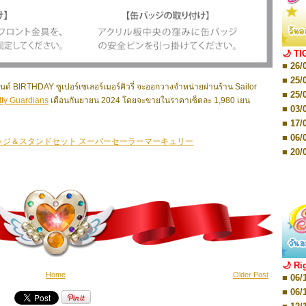
■ 01/
Editio
■ 01/
Editio
■ 03/
🌙 TI
Editio
■ 26/
■ 03/
Editio
■ 25/
ตนด์ BIRTHDAY ซูเปอร์เซเลอร์เมอร์คิวรี่
จะออกวางจำหน่ายผ่านร้าน Sailor
■ 07/
■ 25/
Editio
tty Guardians
เดือนกันยายน 2024 โดยจะขายในราคาเซ็ตละ 1,980 เยน
■ 03/
■ 07/
Editio
■ 17/
■ 11/
■ 06/
Editio
缶バッジ＆スタンドセット スーパーセーラーマーキュリー
■ 01/
■ 20/
Editio
■ 20/
■ 03/
■ 29/
Editio
■ 04/
■ 29/
Editio
■ 10/
■ TBA
■ TBA
■ 10/
■ 17/
■ 26/
🌙 Ri
■ 08/
Home
Older Post
■ 06/
■ 19/
■ 06/
■ 08/