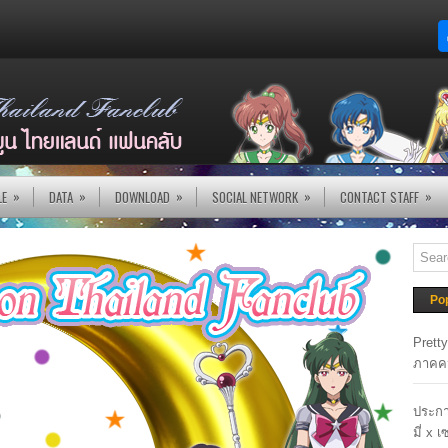
»
»
»
»
»
LE
DATA
DOWNLOAD
SOCIAL NETWORK
CONTACT STAFF
Po
Prett
ภาคค
ประกา
มี่ x 