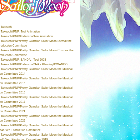
Takeuchi
Takeuchi/PNP, Toei Animation
Takeuchi/PNP/Kodansha/Toei Animation
Takeuchi/PNP/Pretty Guardian Sailor Moon Eternal the
roduction Committee
Takeuchi/PNP/Pretty Guardian Sailor Moon Cosmos the
roduction Committee
Takeuchi/PNP, BANDAI, Toei 2003
 Takeuchi/PNP/Kodansha/Nelke Planning/DWANGO
Takeuchi/PNP/Pretty Guardian Sailor Moon the Musical
ion Committee 2014
Takeuchi/PNP/Pretty Guardian Sailor Moon the Musical
ion Committee 2015
Takeuchi/PNP/Pretty Guardian Sailor Moon the Musical
ion Committee 2016
Takeuchi/PNP/Pretty Guardian Sailor Moon the Musical
ion Committee 2017
Takeuchi/PNP/Pretty Guardian Sailor Moon the Musical
ion Committee 2021
Takeuchi/PNP/Pretty Guardian Sailor Moon the Musical
ion Committee 2022
Takeuchi/PNP/Pretty Guardian Sailor Moon the Musical
a46 Ver. Production Committee
Takeuchi/PNP/Pretty Guardian Sailor Moon the Musical
a46 Ver. Production Committee 2019