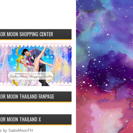
LOR MOON SHOPPING CENTER
LOR MOON THAILAND FANPAGE
LOR MOON THAILAND X
s by SailorMoonTH