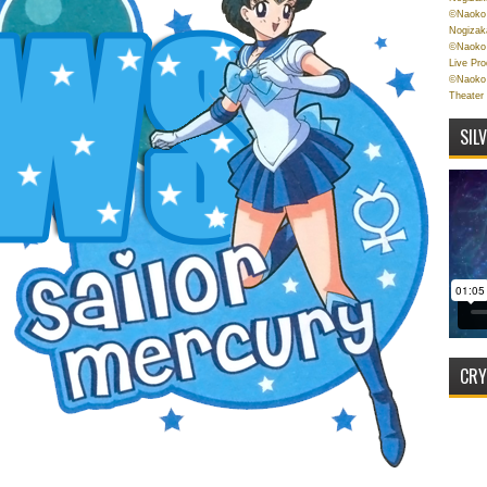
©Naoko 
Nogizak
©Naoko 
Live Pr
©Naoko 
Theater
SIL
CRY