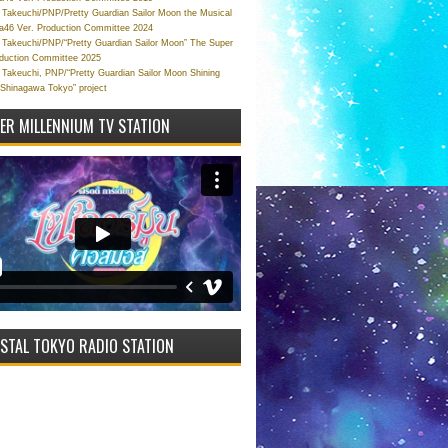
Takeuchi/PNP/Pretty Guardian Sailor Moon the Musical
a46 Ver. Production Committee 2024
Takeuchi/PNP/“Pretty Guardian Sailor Moon” The Super
oduction Committee 2025
Takeuchi, PNP/“Pretty Guardian Sailor Moon Shining
 Shinagawa Tokyo” project
VER MILLENNIUM TV STATION
STAL TOKYO RADIO STATION