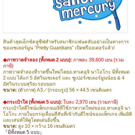
สินค้าสุดเอ็กซ์คลูซีฟสำหรับสมาชิกแฟนคลับอย่างเป็นทางการ
ของเซเลอร์มูน "Pretty Guardians" เปิดพรีออเดอร์แล้ว!
◆ภาพวาดจำลอง (ทั้งหมด 2 แบบ):
ภาพละ 39,600 เยน (รวม
ภาษี)
ภาพวาดจำลองที่วาดขึ้นใหม่โดยอ.ทาเคอุจิ นาโอโกะ มีทั้งหมด
2 แบบ ได้แก่ 5 อัศวินเซเลอร์ และ ซูเปอร์เซเลอร์มูนน้อย & 4
อัศวินระบบสุริยะรอบนอก
ขนาด:
(ตัวภาพ) A3／(กรอบรูป) 56 × 44.5 เซนติเมตร
◆กระเป๋าใส (ทั้งหมด 5 แบบ):
ใบละ 2,970 เยน (รวมภาษี)
กระเป๋าใสดีไซน์แพ็กเกจเมจิที่ใช้ภาพวาดใหม่ของอ.ทาเคอุจิ นา
โอโกะ ภายในบรรจุเลื่อมสีสันที่เข้ากับดีไซน์ของแพ็กเกจ เพิ่มมิติ
และเสน่ห์ให้ดูโดดเด่นยิ่งขึ้น
ขนาด:
สูง 10 × กว้าง 16 เซนติเมตร
『มีทั้งหมด 5 แบบ』