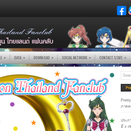
»
»
»
»
»
LE
DATA
DOWNLOAD
SOCIAL NETWORK
CONTACT STAFF
Po
Prett
ภาคค
ประกา
มี่ x 