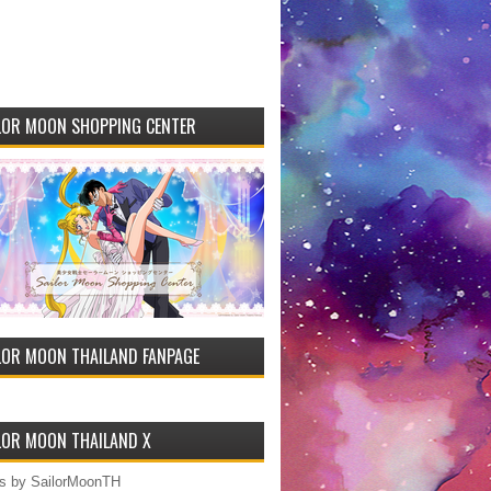
LOR MOON SHOPPING CENTER
LOR MOON THAILAND FANPAGE
LOR MOON THAILAND X
s by SailorMoonTH