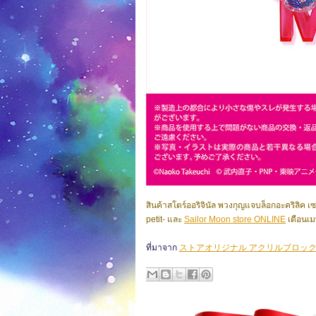
สินค้าสโตร์ออริจินัล พวงกุญแจบล็อกอะคริลิค เ
petit- และ
Sailor Moon store ONLINE
เดือนเม
ที่มาจาก
ストアオリジナル アクリルブロッ