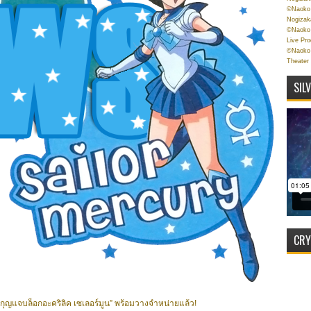
©Naoko 
Nogizak
©Naoko 
Live Pr
©Naoko 
Theater
SIL
CRY
งกุญแจบล็อกอะคริลิค เซเลอร์มูน” พร้อมวางจำหน่ายแล้ว!