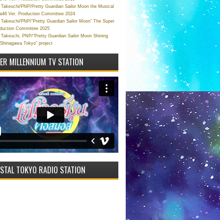
Takeuchi/PNP/Pretty Guardian Sailor Moon the Musical
a46 Ver. Production Committee 2024
Takeuchi/PNP/“Pretty Guardian Sailor Moon” The Super
oduction Committee 2025
Takeuchi, PNP/“Pretty Guardian Sailor Moon Shining
 Shinagawa Tokyo” project
VER MILLENNIUM TV STATION
STAL TOKYO RADIO STATION