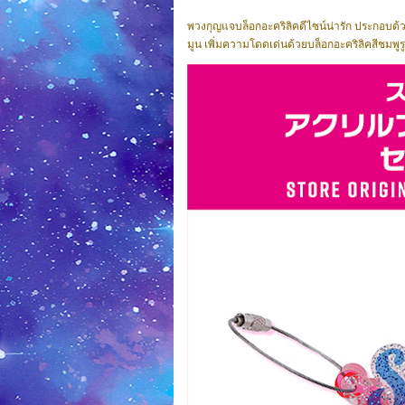
พวงกุญแจบล็อกอะคริลิคดีไซน์น่ารัก ประกอบด้วย
มูน เพิ่มความโดดเด่นด้วยบล็อกอะคริลิคสีชมพ