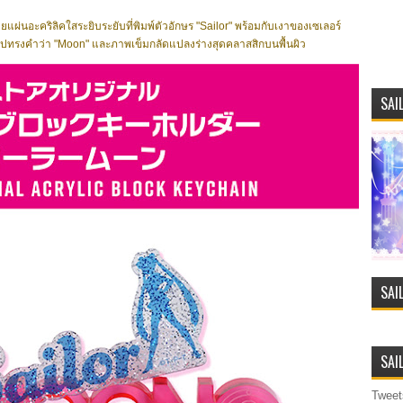
แผ่นอะคริลิคใสระยิบระยับที่พิมพ์ตัวอักษร "Sailor" พร้อมกับเงาของเซเลอร์
ูรูปทรงคำว่า "Moon" และภาพเข็มกลัดแปลงร่างสุดคลาสสิกบนพื้นผิว
SAI
SAI
SAI
Tweet