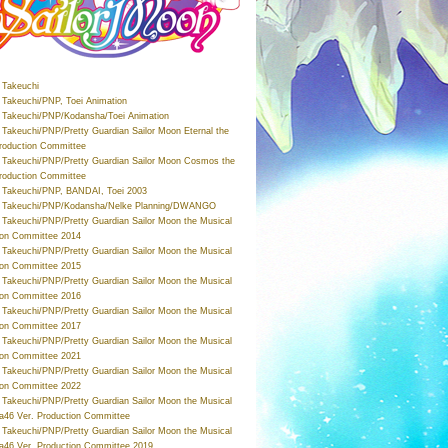
Takeuchi
Takeuchi/PNP, Toei Animation
Takeuchi/PNP/Kodansha/Toei Animation
Takeuchi/PNP/Pretty Guardian Sailor Moon Eternal the
roduction Committee
Takeuchi/PNP/Pretty Guardian Sailor Moon Cosmos the
roduction Committee
Takeuchi/PNP, BANDAI, Toei 2003
 Takeuchi/PNP/Kodansha/Nelke Planning/DWANGO
Takeuchi/PNP/Pretty Guardian Sailor Moon the Musical
ion Committee 2014
Takeuchi/PNP/Pretty Guardian Sailor Moon the Musical
ion Committee 2015
Takeuchi/PNP/Pretty Guardian Sailor Moon the Musical
ion Committee 2016
Takeuchi/PNP/Pretty Guardian Sailor Moon the Musical
ion Committee 2017
Takeuchi/PNP/Pretty Guardian Sailor Moon the Musical
ion Committee 2021
Takeuchi/PNP/Pretty Guardian Sailor Moon the Musical
ion Committee 2022
Takeuchi/PNP/Pretty Guardian Sailor Moon the Musical
a46 Ver. Production Committee
Takeuchi/PNP/Pretty Guardian Sailor Moon the Musical
a46 Ver. Production Committee 2019