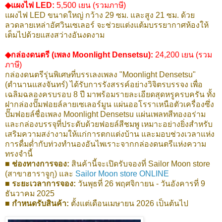
◆แผงไฟ LED:
5,500 เยน (รวมภาษี)
แผงไฟ LED ขนาดใหญ่ กว้าง 29 ซม. และสูง 21 ซม. ด้วย
ลวดลายเหล่าอัศวินเซเลอร์ จะช่วยแต่งแต้มบรรยากาศห้องให้
เต็มไปด้วยแสงสว่างอันงดงาม
◆กล่องดนตรี (เพลง Moonlight Densetsu):
24,200 เยน (รวม
ภาษี)
กล่องดนตรีรุ่นพิเศษที่บรรเลงเพลง "Moonlight Densetsu"
(ตำนานแสงจันทร์) ได้รับการรังสรรค์อย่างวิจิตรบรรจง เพื่อ
เฉลิมฉลองครบรอบ 8 ปี มาพร้อมรายละเอียดสุดหรูครบครัน ทั้ง
ฝากล่องปั๊มฟอยล์ลายเซเลอร์มูน แผ่นออโรราเหนือตัวเครื่องซึ่ง
ปั๊มฟอยล์ชื่อเพลง Moonlight Densetsu แผ่นเพลทสีทองอร่าม
และกล่องบรรจุที่ประดับด้วยฟอยล์สีชมพู เหมาะอย่างยิ่งสำหรับ
เสริมความสง่างามให้แก่การตกแต่งบ้าน และมอบช่วงเวลาแห่ง
การดื่มด่ำกับท่วงทำนองอันไพเราะจากกล่องดนตรีแห่งความ
ทรงจำนี้
■ ช่องทางการจอง:
สินค้านี้จะเปิดรับจองที่ Sailor Moon store
(สาขาฮาราจูกุ) และ
Sailor Moon store ONLINE
■ ระยะเวลาการจอง:
วันพุธที่ 26 พฤศจิกายน - วันอังคารที่ 9
ธันวาคม 2025
■ กำหนดรับสินค้า:
ตั้งแต่เดือนเมษายน 2026 เป็นต้นไป