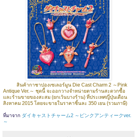
สินค้ากาชาปองเซเลอร์มูน Die Cast Charm 2 ～Pink
Antique Ver.～ ชุดนี้ จะออกวางจำหน่ายตามร้านสะดวกซื้อ
และร้านขายของสะสม (ยกเว้นบางร้าน) ที่ประเทศญี่ปุ่นเดือน
สิงหาคม 2015 โดยจะขายในราคาชิ้นละ 350 เยน (รวมภาษี)
ที่มาจาก
ダイキャストチャーム2 ～ピンクアンティークver.
～