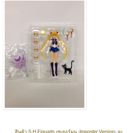
สินค้า S.H.Figuarts เซเลอร์มูน -Imposter Version- จะ