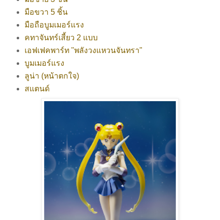
มือขวา 5 ชิ้น
มือถือบูมเมอร์แรง
คทาจันทร์เสี้ยว 2 แบบ
เอฟเฟคพาร์ท "พลังวงแหวนจันทรา"
บูมเมอร์แรง
ลูน่า (หน้าตกใจ)
สแตนด์