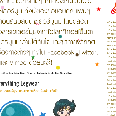
©Naoko 
©Naoko 
©Naoko 
©Naoko 
Movie P
©Naoko 
Movie P
©Naoko 
©Naoko
©Naoko 
Product
©Naoko 
Product
©Naoko 
Product
erything Legwear
©Naoko 
Product
©Naoko 
าร
,
เซเลอร์มูน
,
ประเทศอเมริกา
,
สินค้า
,
เสื้อผ้า
Product
©Naoko 
Product
©Naoko 
Nogizak
©Naoko 
Nogizak