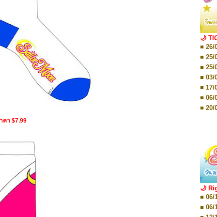
■ 01/
Editio
■ 01/
Editio
■ 03/
🌙 TI
Editio
■ 26/
■ 03/
Editio
■ 25/
■ 07/
■ 25/
Editio
■ 03/
■ 07/
Editio
■ 17/
■ 11/
■ 06/
Editio
■ 01/
■ 20/
Editio
■ 20/
ราคา $7.99
■ 03/
■ 29/
Editio
■ 04/
■ 29/
Editio
■ 10/
■ TBA
■ TBA
■ 10/
■ 17/
■ 26/
🌙 Ri
■ 08/
■ 06/
■ 19/
■ 06/
■ 08/