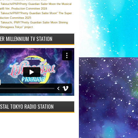
Takeuchi/PNP/Pretty Guardian Sailor Moon the Musical
a46 Ver. Production Committee 2024
Takeuchi/PNP/“Pretty Guardian Sailor Moon” The Super
oduction Committee 2025
Takeuchi, PNP/“Pretty Guardian Sailor Moon Shining
 Shinagawa Tokyo” project
VER MILLENNIUM TV STATION
STAL TOKYO RADIO STATION