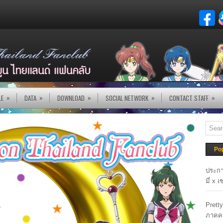
»
»
»
»
»
LE
DATA
DOWNLOAD
SOCIAL NETWORK
CONTACT STAFF
Po
ประกา
มี่ x 
Prett
ภาคค