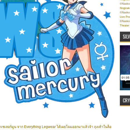
©Naoko 
Nogizak
©Naoko 
Live Pr
©Naoko 
Theater
SIL
CRY
้าเซเลอร์มูน จาก Everything Legwear ได้เผยโฉมออกมาแล้วจ้า ถุงเท้าในล็อ