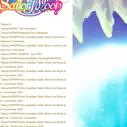
Takeuchi
Takeuchi/PNP, Toei Animation
Takeuchi/PNP/Kodansha/Toei Animation
Takeuchi/PNP/Pretty Guardian Sailor Moon Eternal the
roduction Committee
Takeuchi/PNP/Pretty Guardian Sailor Moon Cosmos the
roduction Committee
Takeuchi/PNP, BANDAI, Toei 2003
 Takeuchi/PNP/Kodansha/Nelke Planning/DWANGO
Takeuchi/PNP/Pretty Guardian Sailor Moon the Musical
ion Committee 2014
Takeuchi/PNP/Pretty Guardian Sailor Moon the Musical
ion Committee 2015
Takeuchi/PNP/Pretty Guardian Sailor Moon the Musical
ion Committee 2016
Takeuchi/PNP/Pretty Guardian Sailor Moon the Musical
ion Committee 2017
Takeuchi/PNP/Pretty Guardian Sailor Moon the Musical
ion Committee 2021
Takeuchi/PNP/Pretty Guardian Sailor Moon the Musical
ion Committee 2022
Takeuchi/PNP/Pretty Guardian Sailor Moon the Musical
a46 Ver. Production Committee
Takeuchi/PNP/Pretty Guardian Sailor Moon the Musical
a46 Ver. Production Committee 2019