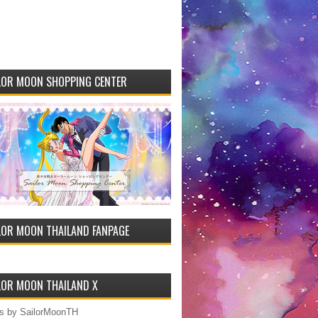
LOR MOON SHOPPING CENTER
LOR MOON THAILAND FANPAGE
LOR MOON THAILAND X
s by SailorMoonTH