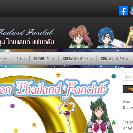
»
»
»
»
»
LE
DATA
DOWNLOAD
SOCIAL NETWORK
CONTACT STAFF
Po
ประกา
มี่ x 
Prett
ภาคค