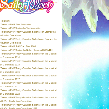
Takeuchi
Takeuchi/PNP, Toei Animation
Takeuchi/PNP/Kodansha/Toei Animation
Takeuchi/PNP/Pretty Guardian Sailor Moon Eternal the
roduction Committee
Takeuchi/PNP/Pretty Guardian Sailor Moon Cosmos the
roduction Committee
Takeuchi/PNP, BANDAI, Toei 2003
 Takeuchi/PNP/Kodansha/Nelke Planning/DWANGO
Takeuchi/PNP/Pretty Guardian Sailor Moon the Musical
ion Committee 2014
Takeuchi/PNP/Pretty Guardian Sailor Moon the Musical
ion Committee 2015
Takeuchi/PNP/Pretty Guardian Sailor Moon the Musical
ion Committee 2016
Takeuchi/PNP/Pretty Guardian Sailor Moon the Musical
ion Committee 2017
Takeuchi/PNP/Pretty Guardian Sailor Moon the Musical
ion Committee 2021
Takeuchi/PNP/Pretty Guardian Sailor Moon the Musical
ion Committee 2022
Takeuchi/PNP/Pretty Guardian Sailor Moon the Musical
a46 Ver. Production Committee
Takeuchi/PNP/Pretty Guardian Sailor Moon the Musical
a46 Ver. Production Committee 2019