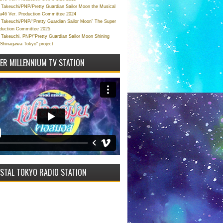
Takeuchi/PNP/Pretty Guardian Sailor Moon the Musical
a46 Ver. Production Committee 2024
Takeuchi/PNP/“Pretty Guardian Sailor Moon” The Super
oduction Committee 2025
Takeuchi, PNP/“Pretty Guardian Sailor Moon Shining
 Shinagawa Tokyo” project
VER MILLENNIUM TV STATION
STAL TOKYO RADIO STATION