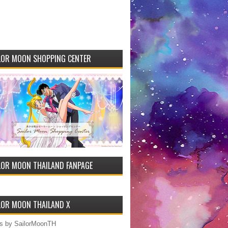
LOR MOON SHOPPING CENTER
LOR MOON THAILAND FANPAGE
LOR MOON THAILAND X
s by SailorMoonTH