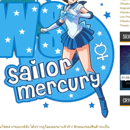
©Naoko 
Nogizak
©Naoko 
Live Pr
©Naoko 
Theater
SIL
CRY
สริมโชคลาภของเรย์จัง ได้ปรากฎโฉมออกมาแล้วจ้า! ลักษณะของสินค้าจะเป็น