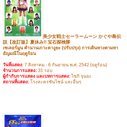
美少女戦士セーラームーン
かぐや島伝
説【改訂版】夏休み
!!
宝石探検隊
เซเลอร์มูน
ตำนานเกาะคางูยะ (ปรับปรุง)
การเดินทางตามหา
อัญมณีในฤดูร้อน
วันที่แสดง
:
7
สิงหาคม -
6
กันยายน พ.ศ.
2542 (
ฤดูร้อน)
จำนวนการแสดง:
31
รอบ
ผู้กำกับการแสดง และบทการแสดง
:
ไซกิ จุนยะ
สถานที่แสดง
:
โรงละครซันไชน์ และอื่นๆ