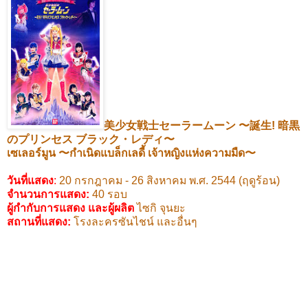
美少女戦士セーラームーン
〜誕生
!
暗黒
のプリンセス
ブラック・レディ〜
เซเลอร์มูน
〜
กำเนิดแบล็กเลดี้ เจ้าหญิงแห่งความมืด
〜
วันที่แสดง
:
20
กรกฎาคม -
26
สิงหาคม พ.ศ.
2544 (
ฤดูร้อน)
จำนวนการแสดง:
40
รอบ
ผู้กำกับการแสดง และผู้ผลิต
ไซกิ จุนยะ
สถานที่แสดง
:
โรงละครซันไชน์ และอื่นๆ