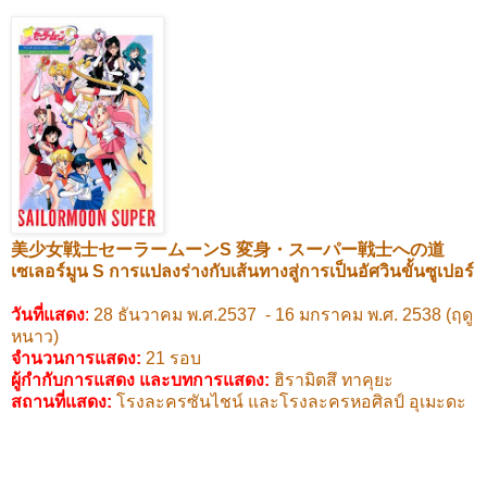
美少女戦士セーラームーン
S
変身・スーパー戦士への道
เซเลอร์มูน
S
การแปลงร่างกับเส้นทางสู่การเป็นอัศวินขั้นซูเปอร์
วันที่แสดง
:
28
ธันวาคม พ.ศ.
2537 - 16
มกราคม พ.ศ.
2538 (
ฤดู
หนาว)
จำนวนการแสดง:
21
รอบ
ผู้กำกับการแสดง และบทการแสดง
:
ฮิรามิตสึ ทาคุยะ
สถานที่แสดง
:
โรงละครซันไชน์ และโรงละครหอศิลป์ อุเมะดะ