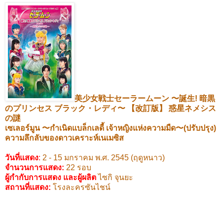
美少女戦士セーラームーン
〜誕生
!
暗黒
のプリンセス
ブラック・レディ〜
【改訂版】
惑星ネメシス
の謎
เซเลอร์มูน
〜
กำเนิดแบล็กเลดี้ เจ้าหญิงแห่งความมืด
〜
(
ปรับปรุง)
ความลึกลับของดาวเคราะห์เนเมซิส
วันที่แสดง
:
2 - 15
มกราคม พ.ศ.
2545 (
ฤดูหนาว)
จำนวนการแสดง:
22
รอบ
ผู้กำกับการแสดง และผู้ผลิต
ไซกิ จุนยะ
สถานที่แสดง
:
โรงละครซันไชน์