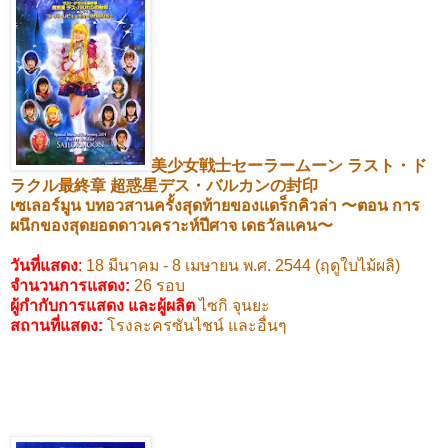
美少女戦士セーラームーン
ラスト・ド
ラクル最終章
超惑星デス・バルカンの封印
เซเลอร์มูน
บทอวสานครั้งสุดท้ายของแดร็กคิวล่า
〜
ตอน การ
ผนึกของสุดยอดดาวเคราะห์ปีศาจ เดธวัลแคน
〜
วันที่แสดง
:
18
มีนาคม -
8
เมษายน พ.ศ.
2544 (
ฤดูใบไม้ผลิ)
จำนวนการแสดง:
26
รอบ
ผู้กำกับการแสดง และผู้ผลิต
ไซกิ จุนยะ
สถานที่แสดง
:
โรงละครซันไชน์ และอื่นๆ