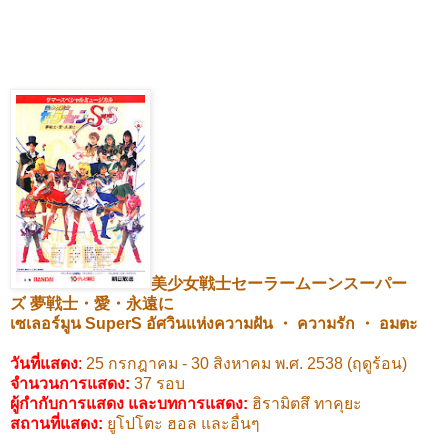
美少女戦士セーラームーンスーパー
ズ
夢戦士・愛・永遠に
เซเลอร์มูน
SuperS
อัศวินแห่งความฝัน
・
ความรัก
・
อมตะ
วันที่แสดง
:
25
กรกฎาคม -
30
สิงหาคม พ.ศ.
2538 (
ฤดูร้อน)
จำนวนการแสดง:
37
รอบ
ผู้กำกับการแสดง และบทการแสดง
:
ฮิรามิตสึ ทาคุยะ
สถานที่แสดง
:
ยูโปโตะ ฮอล และอื่นๆ