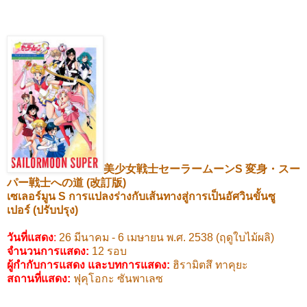
美少女戦士セーラームーン
S
変身・スー
パー戦士への道
(
改訂版
)
เซเลอร์มูน
S
การแปลงร่างกับเส้นทางสู่การเป็นอัศวินขั้นซู
เปอร์
(ปรับปรุง)
วันที่แสดง
:
26
มีนาคม -
6
เมษายน พ.ศ.
2538 (
ฤดูใบไม้ผลิ)
จำนวนการแสดง:
12
รอบ
ผู้กำกับการแสดง และบทการแสดง
:
ฮิรามิตสึ ทาคุยะ
สถานที่แสดง
:
ฟุคุโอกะ ซันพาเลซ