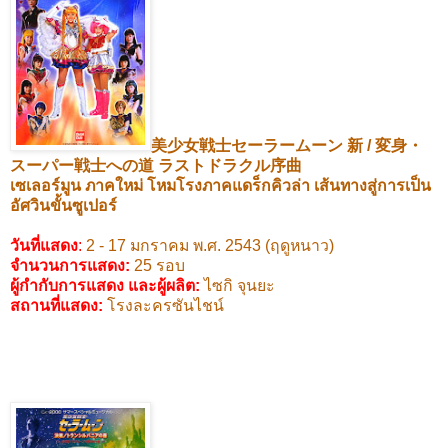
美少女戦士セーラームーン
新
/
変身・
スーパー戦士への道
ラストドラクル序曲
เซเลอร์มูน
ภาคใหม่
โหมโรงภาคแดร็กคิวล่า
เส้นทางสู่การเป็น
อัศวินขั้นซูเปอร์
วันที่แสดง
:
2 - 17
มกราคม พ.ศ.
2543 (
ฤดูหนาว)
จำนวนการแสดง:
25
รอบ
ผู้กำกับการแสดง
และผู้ผลิต
:
ไซกิ จุนยะ
สถานที่แสดง
:
โรงละครซันไชน์