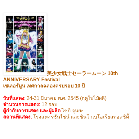
美少女戦士セーラームーン
10th
ANNIVERSARY Festival
เซเลอร์มูน
เทศกาลฉลองครบรอบ
10
ปี
วันที่แสดง
:
24-31
มีนาคม พ.ศ.
2545 (
ฤดูใบไม้ผลิ)
จำนวนการแสดง:
12
รอบ
ผู้กำกับการแสดง และผู้ผลิต
ไซกิ จุนยะ
สถานที่แสดง
:
โรงละครซันไชน์ และชินโกเบโอเรียลทอลซิตี้