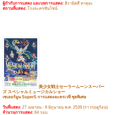
ผู้กำกับการแสดง และบทการแสดง
:
ฮิรามิตสึ ทาคุยะ
สถานที่แสดง
:
โรงละครซันไชน์
美少女戦士セーラームーンスーパー
ズ
スペシャルミュージカルショー
เซเลอร์มูน
SuperS
การแสดงละครเวที ชุดพิเศษ
วันที่แสดง
:
27
เมษายน -
9
มิถุนายน พ.ศ.
2539 (
ราวๆฤดูร้อน)
จำนวนการแสดง:
64
รอบ