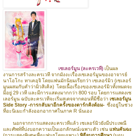
เซเลอร์มูน (ละครเวที)
เป็นผล
งานการสร้างละครเวที จากมังงะเรื่องเซเลอร์มูนของอาจารย์
นาโอโกะ ทาเคอุจิ โดยแฟนมักนิยมเรียกว่า เซเลอร์มิว (เซเลอร์
มูนผสมกับคำว่ามิวสิเคิล) โดยเนื้อเรื่องของเซเลอร์มิวทั้งหมดจะ
มีอยู่ 29 เวที และมีการแสดงมากกว่า 800 รอบ โดยการแสดงเซ
เลอร์มูน ฉบับละครเวทีจะเริ่มสเตจจากตอนที่มีชื่อว่า
เซเลอร์มูน
Side Story -การกลับมาอีกครั้งของดาร์กคิงด้อม-
ซึ่งอยู่ในช่วง
ที่อะนิเมะกำลังออกอากาศในภาค R นั่นเอง
นอกจากการแสดงละครเวทีแล้ว เซเลอร์มิวยังมีประเพณี
และศัพท์ที่บ่งบอกความเป็นเอกลักษณ์เฉพาะตัว เช่น
แฟนคันฉะ
(การแสดงพิเศษเพื่อแฟนๆโดยเฉพาะ)
พิธีจบการศึกษา
(มอบ