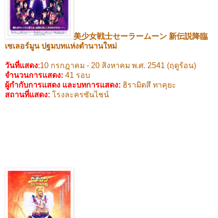
美少女戦士セーラームーン
新伝説降臨
เซเลอร์มูน
ปฐมบทแห่งตำนานใหม่
วันที่แสดง
:
10
กรกฎาคม -
20
สิงหาคม พ.ศ.
2541 (
ฤดูร้อน)
จำนวนการแสดง:
41
รอบ
ผู้กำกับการแสดง และบทการแสดง
:
ฮิรามิตสึ ทาคุยะ
สถานที่แสดง
:
โรงละครซันไชน์