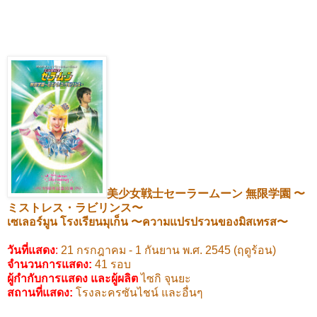
美少女戦士セーラームーン
無限学園
〜
ミストレス・ラビリンス〜
เซเลอร์มูน
โรงเรียนมุเก็น
〜
ความแปรปรวนของมิสเทรส
〜
วันที่แสดง
:
21
กรกฎาคม -
1
กันยาน พ.ศ.
2545 (
ฤดูร้อน)
จำนวนการแสดง:
41
รอบ
ผู้กำกับการแสดง และผู้ผลิต
ไซกิ จุนยะ
สถานที่แสดง
:
โรงละครซันไชน์ และอื่นๆ