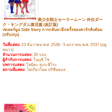
美少女戦士セーラームーン
外伝ダー
ク・キングダム復活篇
(
改訂版
)
เซเลอร์มูน
Side Story
การกลับมาอีกครั้งของดาร์กคิงด้อม
(ปรับปรุง)
วันที่แสดง
:
23
ธันวาคม พ.ศ.
2536 - 5
มกราคม พ.ศ.
2537 (
ฤดู
หนาว)
จำนวนการแสดง:
35
รอบ
ผู้กำกับการแสดง
:
โนบุชิ โช
บทการแสดง
:
โทมิตะ สุเกะฮิโระ
สถานที่แสดง
:
โตเกียวโดม ปริซึมฮอล