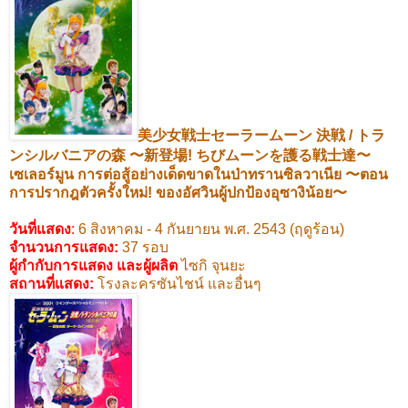
美少女戦士セーラームーン
決戦
/
トラ
ンシルバニアの森
〜新登場
!
ちびムーンを護る戦士達〜
เซเลอร์มูน
การต่อสู้อย่างเด็ดขาดในป่าทรานซิลวาเนีย
〜
ตอน
การปรากฎตัวครั้งใหม่! ของอัศวินผู้ปกป้องอุซางิน้อย
〜
วันที่แสดง
:
6
สิงหาคม -
4
กันยายน พ.ศ.
2543 (
ฤดูร้อน)
จำนวนการแสดง:
37
รอบ
ผู้กำกับการแสดง และผู้ผลิต
ไซกิ จุนยะ
สถานที่แสดง
:
โรงละครซันไชน์ และอื่นๆ