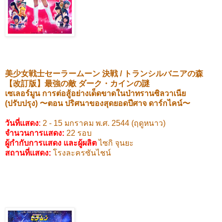
美少女戦士セーラームーン
決戦
/
トランシルバニアの森
【改訂版】最強の敵
ダーク・カインの謎
เซเลอร์มูน
การต่อสู้อย่างเด็ดขาดในป่าทรานซิลวาเนีย
(ปรับปรุง)
〜
ตอน ปริศนาของสุดยอดปีศาจ ดาร์กไคน์
〜
วันที่แสดง
:
2 - 15
มกราคม พ.ศ.
2544 (
ฤดูหนาว)
จำนวนการแสดง:
22
รอบ
ผู้กำกับการแสดง และผู้ผลิต
ไซกิ จุนยะ
สถานที่แสดง
:
โรงละครซันไชน์