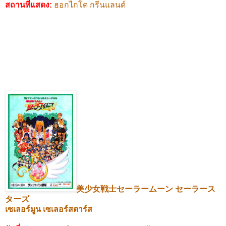
สถานที่แสดง
:
ฮอกไกโด กรีนแลนด์
美少女戦士セーラームーン
セーラース
ターズ
เซเลอร์มูน เซเลอร์สตาร์ส