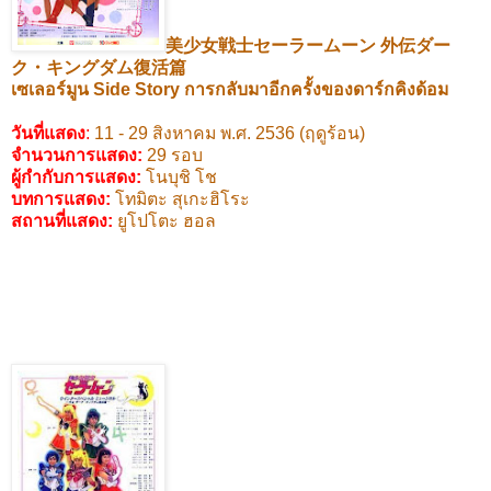
美少女戦士セーラームーン
外伝ダー
ク・キングダム復活篇
เซเลอร์มูน
Side Story
การกลับมาอีกครั้งของดาร์กคิงด้อม
วันที่แสดง
:
11 - 29
สิงหาคม พ.ศ.
2536 (
ฤดูร้อน)
จำนวนการแสดง:
29
รอบ
ผู้กำกับการแสดง
:
โนบุชิ โช
บทการแสดง
:
โทมิตะ สุเกะฮิโระ
สถานที่แสดง
:
ยูโปโตะ ฮอล