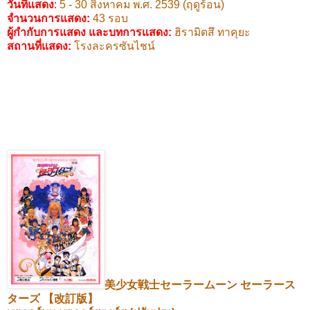
วันที่แสดง
:
5 - 30
สิงหาคม พ.ศ.
2539 (
ฤดูร้อน)
จำนวนการแสดง:
43
รอบ
ผู้กำกับการแสดง และบทการแสดง
:
ฮิรามิตสึ ทาคุยะ
สถานที่แสดง
:
โรงละครซันไชน์
美少女戦士セーラームーン
セーラース
ターズ
【改訂版】