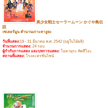
美少女戦士セーラームーン
かぐや島伝
説
เซเลอร์มูน
ตำนานเกาะคางูยะ
วันที่แสดง
:
19 - 31
มีนาคม พ.ศ.
2542 (
ฤดูใบไม้ผลิ)
จำนวนการแสดง:
24
รอบ
ผู้กำกับการแสดง และบทการแสดง
:
โอคามุระ ทัตสึโอะ
สถานที่แสดง
:
โรงละครซันไชน์