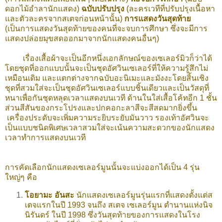
ดอกไม้อำลานักแสดง)
ฉบับปรับปรุง
(ละครเวทีที่ปรับปรุงเนื้อหา
และตัวละครจากสเตจก่อนหน้านั้น)
การแสดงวันสุดท้าย
(เป็นการแสดงวันสุดท้ายของคนที่จะจบการศึกษา ซึ่งจะมีการ
แสดงปล่อยมุขสดออกมาจากนักแสดงคนอื่นๆ)
เรื่องเสื้อผ้าจะเป็นอีกหนึ่งเอกลักษณ์ของเซเลอร์มิวก็ว่าได้
โดยชุดที่ออกแบบนั้นจะเป็นชุดอัศวินเซเลอร์ที่ให้ความรู้สึกไม่
เหมือนเดิม และแตกต่างจากฉบับอะนิเมะและมังงะโดยสิ้นเชิง
ชุดที่สวมใส่จะเป็นชุดอัศวินเซเลอร์แบบชิ้นเดียวและเป็นวัสดุที่
หนาเพื่อกันชุดหลุดเวลาแสดงบนเวที ด้านในใส่เสื้อโค้ทอีก 1 ชั้น
ส่วนสีสันของกระโปรงและปกคอกะลาสีจะสีสดมากยิ่งขึ้น
เครื่องประดับจะเพิ่มความระยิบระยับมันวาว รองเท้าอัศวินจะ
เป็นแบบชนิดพิเศษเวลาสวมใส่จะเน้นความสะดวกของนักแสดง
เวลาทำการแสดงบนเวที
การคัดเลือกนักแสดงเซเลอร์มูนนั้นจะแบ่งออกได้เป็น 4 รุ่น
ใหญ่ๆ คือ
โอยามะ อันสะ
นักแสดงเซเลอร์มูนรุ่นแรกที่แสดงตั้งแต่ส
เตจแรกในปี 1993 จนถึง สเตจ เซเลอร์มูน ตำนานแห่งนิจ
นิรันดร์ ในปี 1998 ซึ่งวันสุดท้ายของการแสดงในโรง