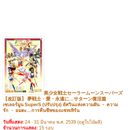
美少女戦士セーラームーンスーパーズ
【改訂版】
夢戦士・愛・永遠に
…
サターン復活篇
เซเลอร์มูน
SuperS (
ปรับปรุง) อัศวินแห่งความฝัน
・
ความ
รัก
・
อมตะ
…
การคืนชีพของแซทเทิร์น
วันที่แสดง
:
24 - 31
มีนาคม พ.ศ.
2539 (
ฤดูใบไม้ผลิ)
จำนวนการแสดง:
15
รอบ