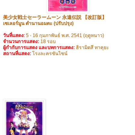
美少女戦士セーラームーン
永遠伝説
【改訂版】
เซเลอร์มูน ตำนานอมตะ (ปรับปรุง)
วันที่แสดง
:
5 - 16
กุมภาพันธ์ พ.ศ.
2541 (
ฤดูหนาว)
จำนวนการแสดง:
18
รอบ
ผู้กำกับการแสดง และบทการแสดง
:
ฮิรามิตสึ ทาคุยะ
สถานที่แสดง
:
โรงละครซันไชน์