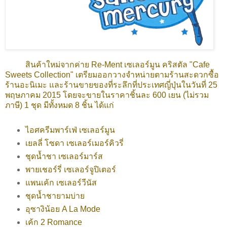
สินค้าใหม่จากค่าย Re-Ment เซเลอร์มูน คริสตัล "Cafe
Sweets Collection" เตรียม
ออกวางจำหน่ายตามร้านสะดวกซื้อ
ร้านอะนิเมะ และร้านขายของที่ระลึกที่ประเทศญี่ปุ่นใน
วันที่ 25
พฤษภาคม 2015 โดยจะขายในราคาชิ้นละ 600 เยน (ไม่รวม
ภาษี) 1 ชุด มีทั้งหมด 8 ชิ้น ได้แก่
ไอศครีมพาร์เฟ่ เซเลอร์มูน
เยลลี่ โซดา เซเลอร์เมอร์คิวรี่
ชุดน้ำชา เซเลอร์มาร์ส
พายเชอร์รี่ เซเลอร์จูปิเตอร์
แพนเค้ก เซเลอร์วีนัส
ชุดน้ำชายามบ่าย
อุซางิน้อย A La Mode
เค้ก 2 Romance